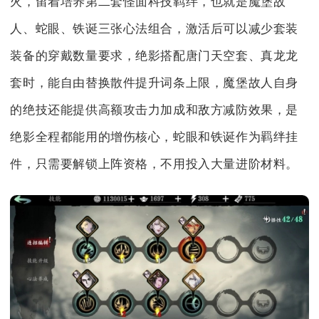
火，留着培养第二套怪面科技羁绊，也就是魔堡故
人、蛇眼、铁诞三张心法组合，激活后可以减少套装
装备的穿戴数量要求，绝影搭配唐门天空套、真龙龙
套时，能自由替换散件提升词条上限，魔堡故人自身
的绝技还能提供高额攻击力加成和敌方减防效果，是
绝影全程都能用的增伤核心，蛇眼和铁诞作为羁绊挂
件，只需要解锁上阵资格，不用投入大量进阶材料。