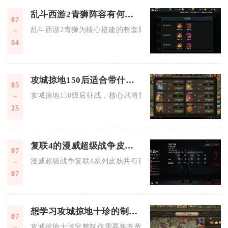
乱斗西游2青狮阵容有何优势
07
乱斗西游2青狮为核心搭建的整套阵容，最大优势是全域克制法
04
攻城掠地150后适合带什么武将征战
05
攻城掠地150级后征战，核心武将首选觉醒关羽、赵云、陆逊、
25
复联4的漫威超级战争皮肤可怎么获得
07
漫威超级战争复联4系列皮肤共有四种稳定获取渠道，分别是限
07
想学习攻城掠地十珍的制作过程
07
攻城掠地十珍完整制作需要集齐帝王权杖全套九组部件碎片，依