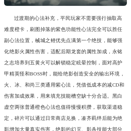
过渡期的心法补充，平民玩家不需要强行抽取高
难度橙卡，刷图掉落的紫色功能性心法完全可以胜任
副心法位置，械城之鲤优先点满第一个绝技，能够强
化绝影火属性伤害，适配后期龙套的属性加成，永铭
之志培养到五黄火可以解锁稳定眩晕控制，面对高护
甲精英怪和BOSS时，能给绝影创造安全的输出环境，
火、冰、和尚三类通用紫心法，凭借低成本的减CD和
伤害加成效果，用来填充技能槽空缺十分合适。黑白
虚空两张普通橙色心法也值得慢慢积攒，获取渠道稳
定，碎片可以通过日常商店兑换，凑齐羁绊后能为绝
影增加大量真实伤害，绝影的幻灭、影杀技能大部分