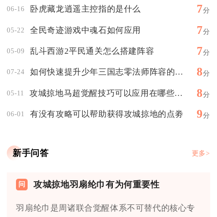
7
卧虎藏龙逍遥主控指的是什么
06-16
分
7
全民奇迹游戏中魂石如何应用
05-22
分
7
乱斗西游2平民通关怎么搭建阵容
05-09
分
8
如何快速提升少年三国志零法师阵容的等级
07-24
分
8
攻城掠地马超觉醒技巧可以应用在哪些游戏模式中
05-11
分
9
有没有攻略可以帮助获得攻城掠地的点劵
06-01
分
新手问答
更多>
攻城掠地羽扇纶巾有为何重要性
羽扇纶巾是周诸联合觉醒体系不可替代的核心专