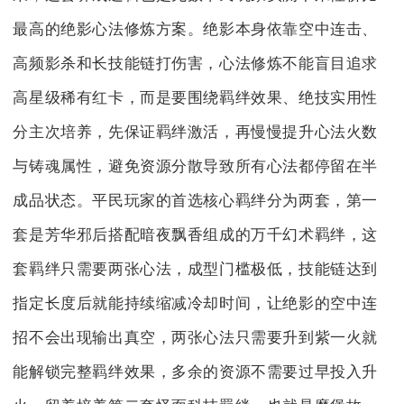
最高的绝影心法修炼方案。绝影本身依靠空中连击、
高频影杀和长技能链打伤害，心法修炼不能盲目追求
高星级稀有红卡，而是要围绕羁绊效果、绝技实用性
分主次培养，先保证羁绊激活，再慢慢提升心法火数
与铸魂属性，避免资源分散导致所有心法都停留在半
成品状态。平民玩家的首选核心羁绊分为两套，第一
套是芳华邪后搭配暗夜飘香组成的万千幻术羁绊，这
套羁绊只需要两张心法，成型门槛极低，技能链达到
指定长度后就能持续缩减冷却时间，让绝影的空中连
招不会出现输出真空，两张心法只需要升到紫一火就
能解锁完整羁绊效果，多余的资源不需要过早投入升