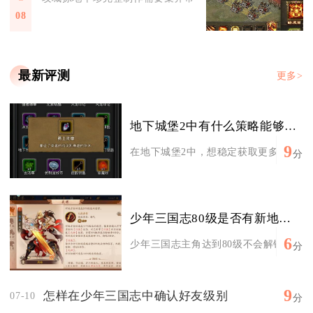
08
最新评测
更多>
地下城堡2中有什么策略能够帮助我获得更多钻石
9
在地下城堡2中，想稳定获取更多钻石，核
分
少年三国志80级是否有新地图开放
6
少年三国志主角达到80级不会解锁主线征
分
9
怎样在少年三国志中确认好友级别
07-10
分