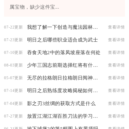
属宝物，缺少这件宝...
我想了解一下创造与魔法园林币的获得方式
07-22更新
查看详情
明日之后哪些职业适合成为武士
07-23更新
查看详情
吞食天地2中的落凤坡座落在何处
07-10更新
查看详情
少年三国志前期选择红将有什么技巧
08-03更新
查看详情
无尽的拉格朗日拉格朗日阋神星装甲型的枪口威力如何
05-07更新
查看详情
明日之后熟练度攻略揭秘如何增加冒险经验值的获取
07-14更新
查看详情
影之刃3丝绸的获取方式是什么
07-04更新
查看详情
放置江湖江湖百胜刀法的学习技巧是什么
07-27更新
查看详情
地下城堡2的第5幅图上有黑塔吗
06-21更新
查看详情