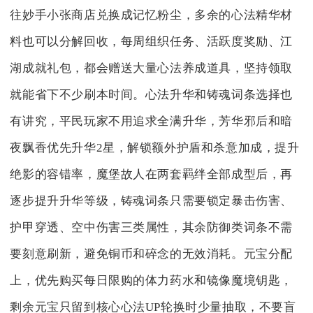
往妙手小张商店兑换成记忆粉尘，多余的心法精华材
料也可以分解回收，每周组织任务、活跃度奖励、江
湖成就礼包，都会赠送大量心法养成道具，坚持领取
就能省下不少刷本时间。心法升华和铸魂词条选择也
有讲究，平民玩家不用追求全满升华，芳华邪后和暗
夜飘香优先升华2星，解锁额外护盾和杀意加成，提升
绝影的容错率，魔堡故人在两套羁绊全部成型后，再
逐步提升升华等级，铸魂词条只需要锁定暴击伤害、
护甲穿透、空中伤害三类属性，其余防御类词条不需
要刻意刷新，避免铜币和碎念的无效消耗。元宝分配
上，优先购买每日限购的体力药水和镜像魔境钥匙，
剩余元宝只留到核心心法UP轮换时少量抽取，不要盲