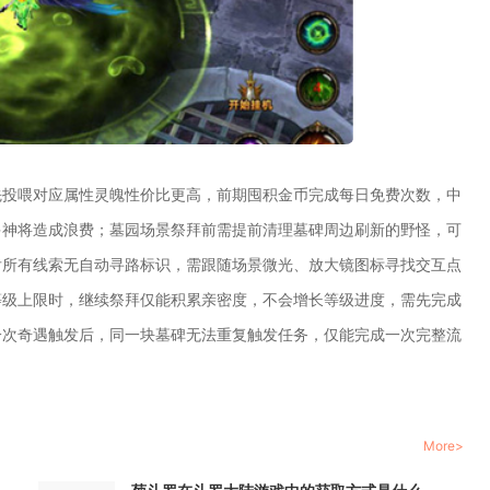
先投喂对应属性灵魄性价比更高，前期囤积金币完成每日免费次数，中
多神将造成浪费；墓园场景祭拜前需提前清理墓碑周边刷新的野怪，可
后所有线索无自动寻路标识，需跟随场景微光、放大镜图标寻找交互点
等级上限时，继续祭拜仅能积累亲密度，不会增长等级进度，需先完成
一次奇遇触发后，同一块墓碑无法重复触发任务，仅能完成一次完整流
More>