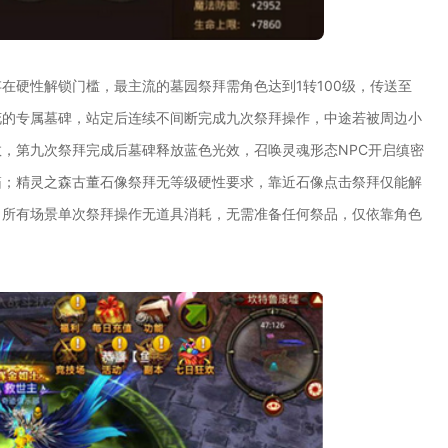
在硬性解锁门槛，最主流的墓园祭拜需角色达到1转100级，传送至
花的专属墓碑，站定后连续不间断完成九次祭拜操作，中途若被周边小
，第九次祭拜完成后墓碑释放蓝色光效，召唤灵魂形态NPC开启缜密
箱；精灵之森古董石像祭拜无等级硬性要求，靠近石像点击祭拜仅能解
，所有场景单次祭拜操作无道具消耗，无需准备任何祭品，仅依靠角色