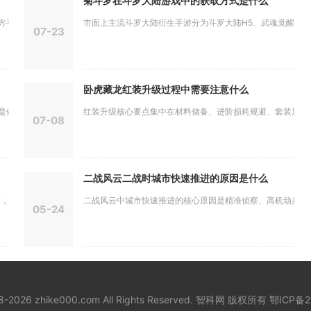
菊斗罗在斗罗大陆游戏中的获取方式是什么
动移除黑...
市面上主流斗罗大陆衍生手游分为斗罗大陆H5、武魂觉醒、新斗
07-23
卧虎藏龙红装升级过程中需要注意什么
好战前属...
红装升级核心要点集中在材料储备、进阶损耗规避、套装属性维持
07-08
二战风云二战时城市快速推进的原因是什么
这套召唤...
二战风云中城市快速推进的核心原因是精准侦察、高机动兵种搭配
05-24
18-2026 zhike000.com All Rights Reserved. 智科网 版权所有
鄂ICP备2