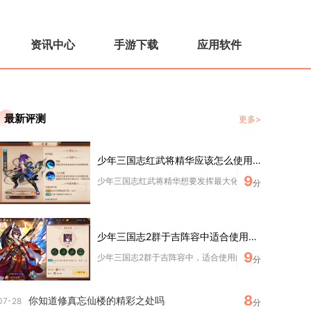
资讯中心
手游下载
应用软件
最新评测
更多>
少年三国志红武将精华应该怎么使用才能取得最好效果
9
少年三国志红武将精华想要发挥最大化战力收益，核心思路是
分
少年三国志2群于吉阵容中适合使用哪些主将技能
9
少年三国志2群于吉阵容中，适合使用的主将技能以控场、毒
分
8
你知道修真忘仙楼的精彩之处吗
07-28
分