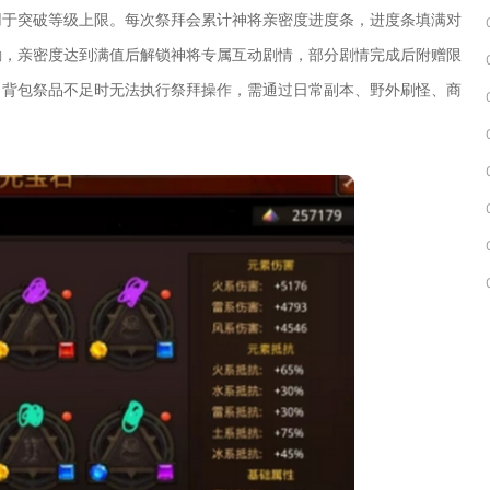
用于突破等级上限。每次祭拜会累计神将亲密度进度条，进度条填满对
励，亲密度达到满值后解锁神将专属互动剧情，部分剧情完成后附赠限
，背包祭品不足时无法执行祭拜操作，需通过日常副本、野外刷怪、商