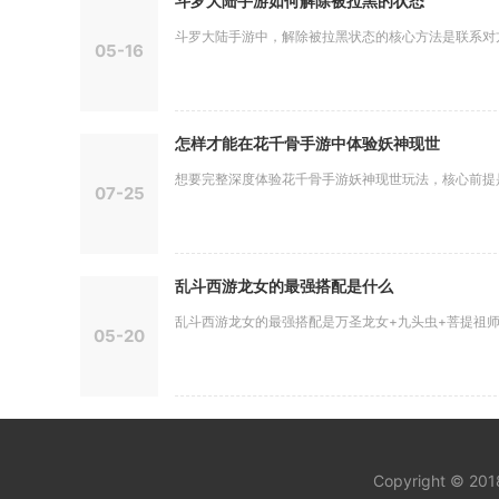
斗罗大陆手游如何解除被拉黑的状态
斗罗大陆手游中，解除被拉黑状态的核心方法是联系对方手
05-16
怎样才能在花千骨手游中体验妖神现世
想要完整深度体验花千骨手游妖神现世玩法，核心前提是做
07-25
乱斗西游龙女的最强搭配是什么
乱斗西游龙女的最强搭配是万圣龙女+九头虫+菩提祖师，
05-20
Copyright © 20