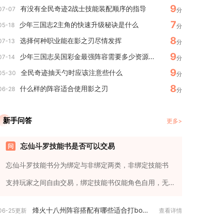
9
有没有全民奇迹2战士技能装配顺序的指导
07-07
分
7
少年三国志2主角的快速升级秘诀是什么
05-18
分
8
选择何种职业能在影之刃尽情发挥
07-13
分
9
少年三国志吴国彩金最强阵容需要多少资源来培养
07-14
分
9
全民奇迹抽天勺时应该注意些什么
05-30
分
8
什么样的阵容适合使用影之刃
06-28
分
新手问答
更多>
忘仙斗罗技能书是否可以交易
忘仙斗罗技能书分为绑定与非绑定两类，非绑定技能书
支持玩家之间自由交易，绑定技能书仅能角色自用，无
法流通出售。斗罗职业不同...
烽火十八州阵容搭配有哪些适合打boss的组合
06-25更新
查看详情