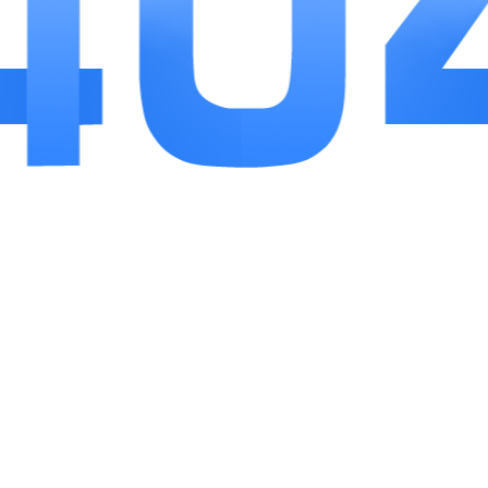
币赢网app苹果手机
查看
类型：应用下载中心
币赢网app苹果手机是一款专为您量身打造的数字货币交易平台应...
火网app官网
查看
类型：应用下载中心
火网app官网的核心定位是打造一个全面的数字货币交易生态系统...
安银交易所app官网手机版
查看
类型：应用下载中心
安银交易所app官网手机版是一款便捷的数字货币交易平台应用，...
原子币app官网最新版1
查看
类型：应用下载中心
原子币app官网最新版1是一款专为数字货币爱好者打造的移动交...