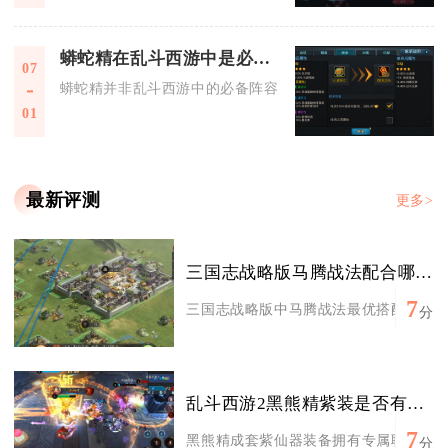
蟒蛇精在乱斗西游中是必备阵容吗
07
蟒蛇精并非乱斗西游中的必备阵容核心，而是中低端局与特定玩
01
最新评测
更多>
三国志战略版马腾战法配合哪种阵容效果更好
7
三国志战略版中马腾战法最优搭配为马家骑
分
乱斗西游2黑熊精紫装是否有特殊效果
7
黑熊精成套紫仙器装备拥有专属联动特殊效
分