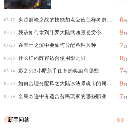
6
鬼泣巅峰之战的技能加点应该怎样考虑角色特点
05-17
分
9
我该如何拿到斗罗大陆武魂殿悬赏令
06-23
分
7
在率土之滨中要如何分配各种兵种
07-29
分
8
什么样的阵容适合使用影之刃
06-28
分
7
影之刃3小厮新手任务的奖励有哪些
05-14
分
9
如何合理分配风之大陆冰法师魂卡的属性点
06-20
分
7
全民奇迹中有适合贫民玩家的哪些职业
06-29
分
新手问答
更多>