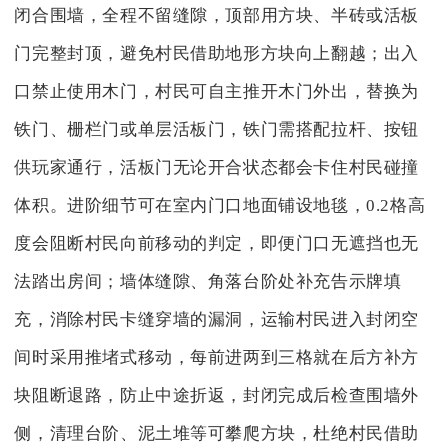
闭合围墙，全程不留缝隙，顶部用方块、半砖或活板
门完整封顶，避免村民借助地形方块向上翻越；出入
口禁止使用木门，村民可自主推开木门外出，替换为
铁门、栅栏门或单层活板门，铁门需搭配拉杆、按钮
供玩家通行，活板门无论开合状态都会卡住村民碰撞
体积。进阶细节可在室内门口地面铺设地毯，0.2格高
度会阻断村民向前移动的判定，即便门口无遮挡也无
法踏出房间；墙体缝隙、角落台阶处补充告示牌填
充，消除村民卡缝穿墙的漏洞，运输村民进入封闭空
间时采用推堵式移动，每前进两到三格就在后方补方
块阻断退路，防止中途折返，封闭完成后检查围墙外
侧，清理台阶、泥土堆等可攀爬方块，杜绝村民借助