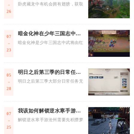
卧虎藏龙中有机会拥有翅膀，获取途径多元，涵盖活动、商城、
26
暗金化神在少年三国志中扮演什么角色
07
暗金化神是少年三国志中武将由红色品质进阶为暗金品质的核心
23
明日之后第三季的日常任务能否通过购买完成
05
明日之后第三季大部分日常任务无法直接购买完成，仅部分资源
28
我该如何解锁逆水寒手游的沧州
07
解锁逆水寒手游沧州需要先积攒梦华笺，在红尘行歌接取一生一
25