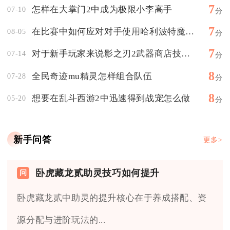
7
怎样在大掌门2中成为极限小李高手
07-10
分
7
在比赛中如何应对对手使用哈利波特魔法觉醒辅助卡组
08-05
分
7
对于新手玩家来说影之刃2武器商店技能点该如何选择
07-14
分
8
全民奇迹mu精灵怎样组合队伍
07-28
分
8
想要在乱斗西游2中迅速得到战宠怎么做
05-20
分
新手问答
更多>
卧虎藏龙贰助灵技巧如何提升
卧虎藏龙贰中助灵的提升核心在于养成搭配、资
源分配与进阶玩法的...