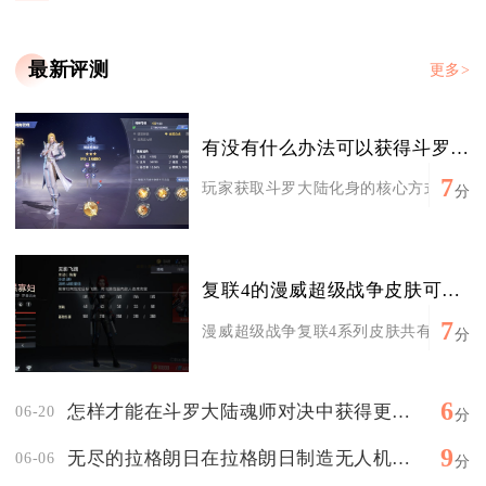
最新评测
更多>
有没有什么办法可以获得斗罗大陆的化身
7
玩家获取斗罗大陆化身的核心方式集中在主
分
复联4的漫威超级战争皮肤可怎么获得
7
漫威超级战争复联4系列皮肤共有四种稳定
分
6
怎样才能在斗罗大陆魂师对决中获得更高的战力
06-20
分
9
无尽的拉格朗日在拉格朗日制造无人机的秘诀是什么
06-06
分