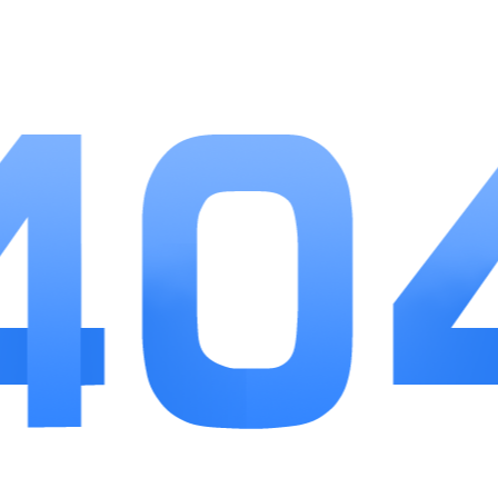
多多小警察跳出传统儿童游戏单一娱乐的框架，
把角色扮演、解谜闯关和安全教育融合在一起，简单
操作适配孩童的动手能力，不会出现操作困难打击游
玩兴趣。养成系统没有内卷压力，收集各类警装、警
车能持续吸引孩子重复闯关，日常福利稳定产出装扮
道具，不用额外消费。关卡内容贴近日常生活，孩子
在疏导交通、寻找失物时，能直观理解公共规则，整
体节奏舒缓，没有紧张刺激的内容，作为居家休闲、
启蒙益智手游都十分合适。
更多游戏
更多>