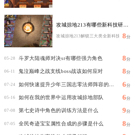
攻城掠地213有哪些新科技研究成果
8
攻城掠地213解锁三大类全新科技，分别是
分
8
斗罗大陆魂师对决sr有哪些强力角色
05-28
分
8
鬼泣巅峰之战支线boss战该如何应对
06-11
分
6
如何快速提升少年三国志零法师阵容的等级
07-24
分
6
如何在我的世界中运用攻城掠地部队
05-16
分
9
第七史诗中角色的训练方法是什么
07-08
分
8
全民奇迹宝宝属性合成的步骤是什么
07-05
分