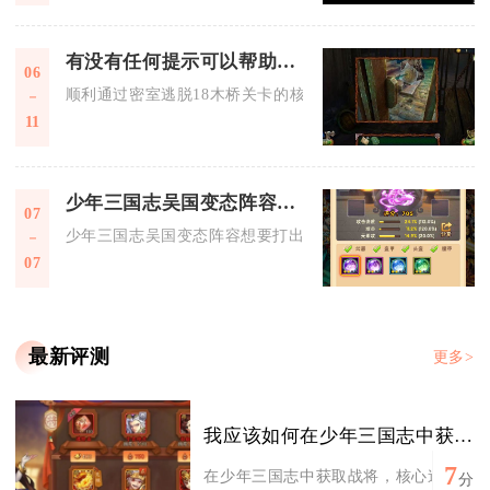
有没有任何提示可以帮助我顺利通过密室逃脱18木桥
06
顺利通过密室逃脱18木桥关卡的核心是按规则拼接木板、优先处
11
少年三国志吴国变态阵容如何更好地发挥作用
07
少年三国志吴国变态阵容想要打出极致战力，核心是搭建陆逊、
07
最新评测
更多>
我应该如何在少年三国志中获得战将
7
在少年三国志中获取战将，核心途径涵盖集
分