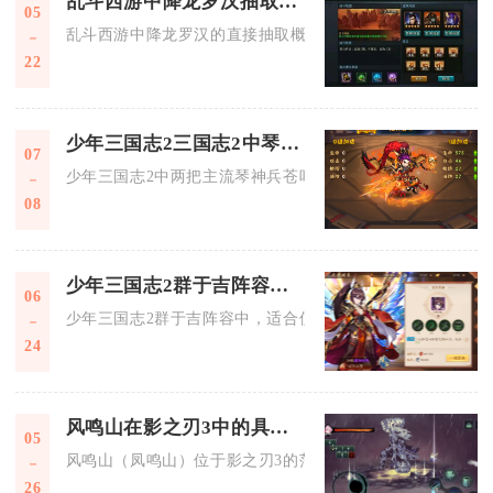
乱斗西游中降龙罗汉抽取几率如何
05
乱斗西游中降龙罗汉的直接抽取概率偏低，常规祈愿单抽概率约0
22
少年三国志2三国志2中琴神兵技能如何使用
07
少年三国志2中两把主流琴神兵苍叶绿绮琴与枯桐焦尾琴需根据
08
少年三国志2群于吉阵容中适合使用哪些主将技能
06
少年三国志2群于吉阵容中，适合使用的主将技能以控场、毒伤
24
风鸣山在影之刃3中的具体位置
05
风鸣山（凤鸣山）位于影之刃3的茫茫大漠地图中，是该区域的
26