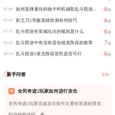
8
如何选择最佳的抽卡时机抽取乱斗西游的魅影英雄
05-09
分
6
影之刃2究极英雄饮酒有何技巧
07-07
分
6
乱斗西游长安城玩法的规则是什么
07-31
分
7
乱斗西游中有没有适合烛龙阵容的推荐
06-22
分
6
乱斗西游2蚩尤阵容贫民是否可行
06-14
分
新手问答
更多>
全民奇迹2玩家如何进行攻击
全民奇迹2玩家完成攻击操作主要依靠基础普攻、
职业技能连招、奥...