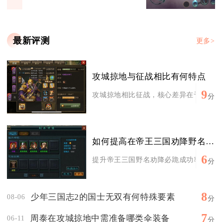
最新评测
更多>
攻城掠地与征战相比有何特点
9
攻城掠地相比征战，核心差异在于强资源链
分
如何提高在帝王三国劝降野名必跪时的技巧
6
提升帝王三国野名劝降必跪成功率，核心在
分
8
少年三国志2的国士无双有何特殊要素
08-06
分
7
周泰在攻城掠地中需准备哪类伞装备
06-11
分