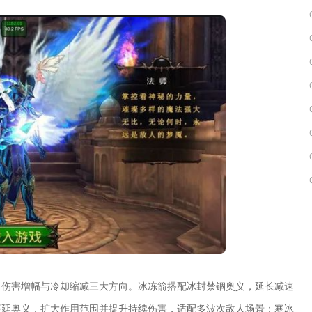
、伤害增幅与冷却缩减三大方向。冰冻箭搭配冰封禁锢奥义，延长减速
蔓延奥义，扩大作用范围并提升持续伤害，适配多波次敌人场景；寒冰