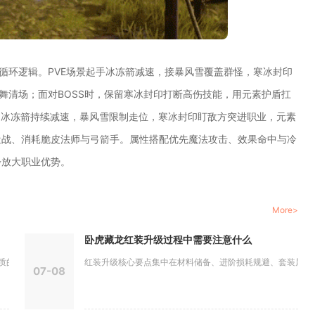
的循环逻辑。PVE场景起手冰冻箭减速，接暴风雪覆盖群怪，寒冰封印
舞清场；面对BOSS时，保留寒冰封印打断高伤技能，用元素护盾扛
，冰冻箭持续减速，暴风雪限制走位，寒冰封印盯敌方突进职业，元素
近战、消耗脆皮法师与弓箭手。属性搭配优先魔法攻击、效果命中与冷
步放大职业优势。
More>
卧虎藏龙红装升级过程中需要注意什么
核心必经...
红装升级核心要点集中在材料储备、进阶损耗规避、套装属性维持
07-08