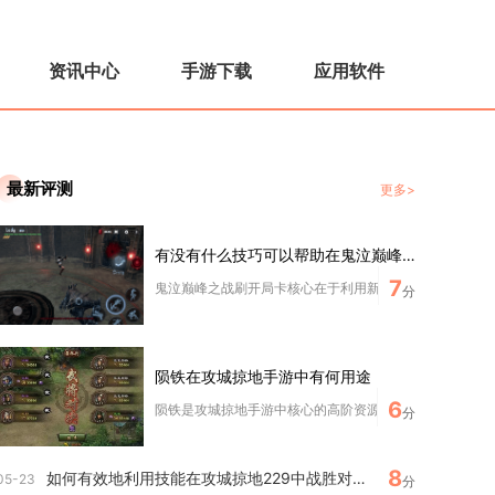
资讯中心
手游下载
应用软件
最新评测
更多>
有没有什么技巧可以帮助在鬼泣巅峰之战中刷开局卡
7
鬼泣巅峰之战刷开局卡核心在于利用新手卡池福利、精准定位
分
陨铁在攻城掠地手游中有何用途
6
陨铁是攻城掠地手游中核心的高阶资源，核心用途集中在装备
分
8
如何有效地利用技能在攻城掠地229中战胜对手
05-23
分