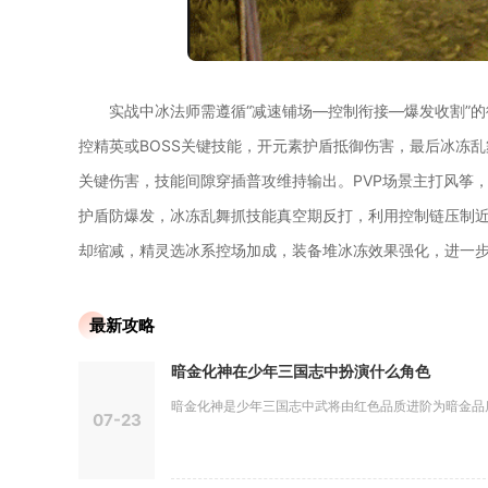
实战中冰法师需遵循“减速铺场—控制衔接—爆发收割”
控精英或BOSS关键技能，开元素护盾抵御伤害，最后冰冻乱
关键伤害，技能间隙穿插普攻维持输出。PVP场景主打风筝
护盾防爆发，冰冻乱舞抓技能真空期反打，利用控制链压制
却缩减，精灵选冰系控场加成，装备堆冰冻效果强化，进一
最新攻略
暗金化神在少年三国志中扮演什么角色
暗金化神是少年三国志中武将由红色品质进阶为暗金品质的
07-23