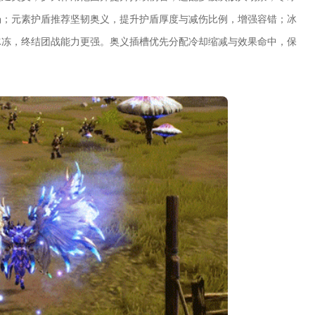
场；元素护盾推荐坚韧奥义，提升护盾厚度与减伤比例，增强容错；冰
冰冻，终结团战能力更强。奥义插槽优先分配冷却缩减与效果命中，保