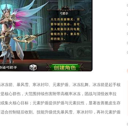
为冰冻箭、暴风雪、寒冰封印、元素护盾、冰冻乱舞。冰冻箭是起手核
雪是核心群伤，大范围持续伤害附带高概率冰冻，团战与清怪效率拉
能或集火核心目标；元素护盾提供护盾与元素抗性，显著改善脆皮生存
，适合控制链后收割。技能升级优先暴风雪、寒冰封印，再补元素护盾