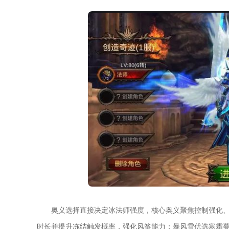
奥义选择直接决定冰法师强度，核心奥义聚焦控制强化
时长并提升冻结触发概率，强化风筝能力；暴风雪优选寒霜