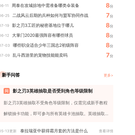
8
周泰在攻城掠地中需准备哪类伞装备
06-11
分
7
二战风云后期的兵种如何与盟军协同作战
06-25
分
8
影之刃3工匠的秘密基地位于哪儿
07-19
分
8
大掌门2020最强阵容有哪些球员
06-12
分
8
哪些职业适合少年三国志2初级阵容
07-03
分
7
乱斗西游里的宠物技能能卖吗
07-09
分
新手问答
更多>
影之刃3英雄抽取是否受到角色等级限制
影之刃3英雄抽取不受角色等级限制，仅需完成新手教程
解锁抽卡功能，即可参与所有英雄卡池抽取。英雄抽取
与角色等级完全解绑，新...
泰拉瑞亚中获得霜月套的方法是什么
05-13更新
查看详情