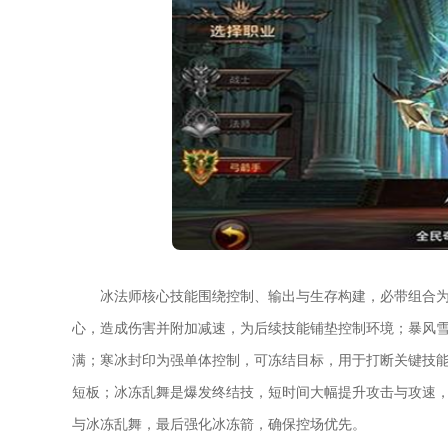
冰法师核心技能围绕控制、输出与生存构建，必带组合
心，造成伤害并附加减速，为后续技能铺垫控制环境；暴风
满；寒冰封印为强单体控制，可冻结目标，用于打断关键技
短板；冰冻乱舞是爆发终结技，短时间大幅提升攻击与攻速
与冰冻乱舞，最后强化冰冻箭，确保控场优先。