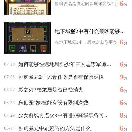
6
兽魄灵晶是决定同练度阵容战斗胜负的核心
分
地下城堡2中有什么策略能够帮助我获得更多钻石
6
在地下城堡2中，想稳定获取更多钻石，核
分
6
如何能够快速地增强少年三国志零军师的战斗能力
07-10
分
9
卧虎藏龙2手风景任务是否有保险保障
07-08
分
6
影之刃3栖龙居是否已经消失
08-07
分
6
忘仙宠物8技能有没有限制次数
06-23
分
8
少女前线再点火3中有哪些高级装备可以获取
07-29
分
6
卧虎藏龙中刷婉马的方法是什么
05-14
分