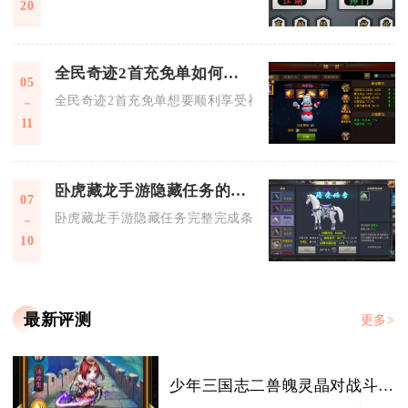
20
全民奇迹2首充免单如何享受
05
全民奇迹2首充免单想要顺利享受福利，核心是找准官方合规活
11
卧虎藏龙手游隐藏任务的完成条件是什么
07
卧虎藏龙手游隐藏任务完整完成条件分为五大核心维度，分别是
10
最新评测
更多>
少年三国志二兽魄灵晶对战斗的影响有多大