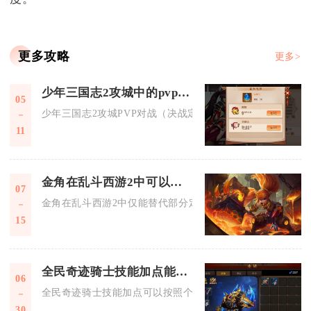
更多攻略
更多>
少年三国志2攻城中的pvp对战如何挑战
05
少年三国志2攻城PVP对战（决战定军山）核心是5v5分路对抗.
11
金角在乱斗西游2中可以替代其他英雄吗
07
金角在乱斗西游2中仅能替代部分定位重合的近战物理突进输出
15
全民奇迹骑士技能加点能否按照个人喜好设置
06
全民奇迹骑士技能加点可以按照个人喜好进行设置，不同的加点
30