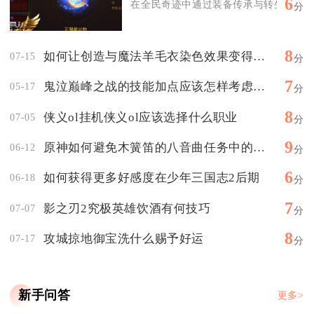
6
在全民奇迹中通过装备传承与转生剥离，把
分
8
如何让创造与魔法羊毛衣染色效果变得美观
07-15
分
7
鬼泣巅峰之战的技能加点应该怎样考虑角色特点
05-17
分
8
侠义ol挂机侠义ol应该选择什么职业
07-05
分
9
原神如何避免木簧笛的八音曲任务中的危险
06-12
分
6
如何获得更多好感度在少年三国志2后期
06-18
分
7
影之刃2究极英雄饮酒有何技巧
07-07
分
8
攻城掠地御宝洗什么赐予好运
07-17
分
新手问答
更多>