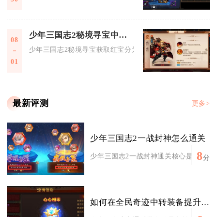
少年三国志2秘境寻宝中红宝的获取方法有哪些
08
少年三国志2秘境寻宝获取红宝分为四大核心渠道，分别是寻宝
01
最新评测
更多>
少年三国志2一战封神怎么通关
8
少年三国志2一战封神通关核心是合理搭配
分
如何在全民奇迹中转装备提升角色战力