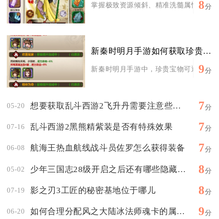
8
掌握极致资源倾斜、精准洗髓属性、专属阵
分
新秦时明月手游如何获取珍贵的宝物
9
新秦时明月手游中，珍贵宝物可通过禁地寻
分
7
想要获取乱斗西游2飞升丹需要注意些什么
05-20
分
7
乱斗西游2黑熊精紫装是否有特殊效果
07-16
分
7
航海王热血航线战斗员佐罗怎么获得装备
06-08
分
8
少年三国志28级开启之后还有哪些隐藏任务
05-02
分
8
影之刃3工匠的秘密基地位于哪儿
07-19
分
9
如何合理分配风之大陆冰法师魂卡的属性点
06-20
分