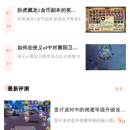
卧虎藏龙2金币副本的奖励是否与等级有关
07
卧虎藏龙2金币副本基础金币奖励数值和角色自身等级没有直接
26
如何在侠义ol中对襄阳卫进行加点和选择技能以达到最佳效果
05
侠义ol襄阳卫最优加点以全体魄为核心、后期适度洗点补命中重
13
最新评测
更多>
蛋仔派对中的闺蜜等级升级攻略是什么
9
蛋仔派对提升闺蜜等级的核心思路是稳定刷
分