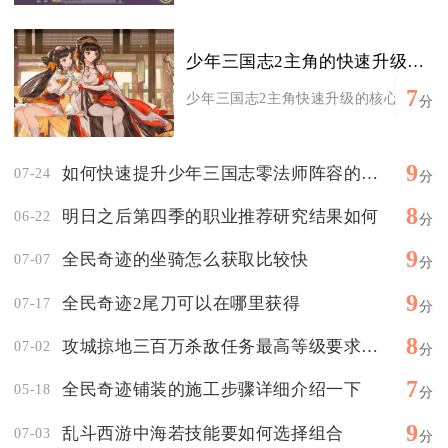
少年三国志2主角的快速升级秘诀是什么
7
少年三国志2主角快速升级的核心秘诀是：
分
9
如何快速提升少年三国志零法师阵容的等级
07-24
分
8
明日之后第四季的职业推荐研究结果如何
06-22
分
9
全民奇迹的坐骑怎么获取比较快
07-07
分
9
全民奇迹2尾刀可以在哪里获得
07-17
分
8
攻城掠地三百万杀敌任务最高等级要求是多少
07-02
分
7
全民奇迹铺装的施工步骤详细介绍一下
05-18
分
9
乱斗西游中海若技能要如何选择组合
07-03
分