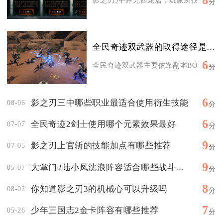
分
全民奇迹双武器的取得途径是什么
6
全民奇迹双武器主要依靠副本BOSS掉落、
分
6
影之刃三中哪些职业最适合使用衍生技能
08-06
分
6
全民奇迹2剑士使用哪个元素效果最好
07-07
分
9
影之刃上官斩的技能加点有哪些推荐
07-05
分
9
大掌门2陆小凤沈浪阵容适合哪些战斗模式
05-07
分
8
你知道影之刃3的机械心可以升级吗
08-02
分
7
少年三国志2金卡阵容有哪些推荐
05-26
分