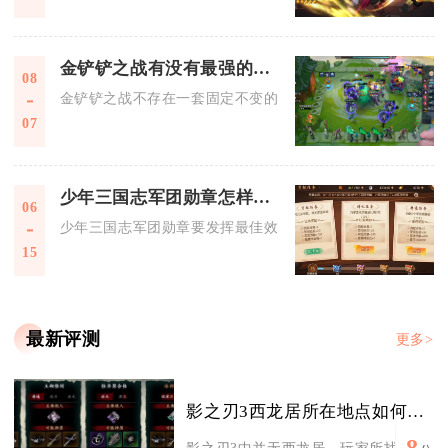
金铲铲之战有没有最强的阵容推荐
08
金铲铲之战不存在一套固定不变的最强阵容，上分需要根据对局
07
少年三国志军团勋章怎样才能发挥最佳效果
06
少年三国志军团勋章要发挥最佳效果，核心在于稳定高效获取、
15
最新评测
更多>
影之刃3西龙居所在地点如何查询
8
影之刃3中并无西龙居，玩家所找的应为栖