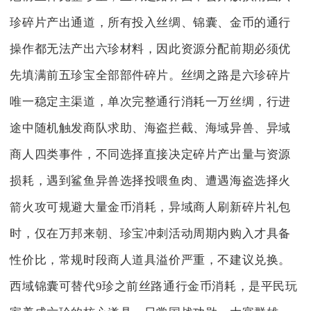
珍碎片产出通道，所有投入丝绸、锦囊、金币的通行
操作都无法产出六珍材料，因此资源分配前期必须优
先填满前五珍宝全部部件碎片。丝绸之路是六珍碎片
唯一稳定主渠道，单次完整通行消耗一万丝绸，行进
途中随机触发商队求助、海盗拦截、海域异兽、异域
商人四类事件，不同选择直接决定碎片产出量与资源
损耗，遇到鲨鱼异兽选择投喂鱼肉、遭遇海盗选择火
箭火攻可规避大量金币消耗，异域商人刷新碎片礼包
时，仅在万邦来朝、珍宝冲刺活动周期内购入才具备
性价比，常规时段商人道具溢价严重，不建议兑换。
西域锦囊可替代9珍之前丝路通行金币消耗，是平民玩