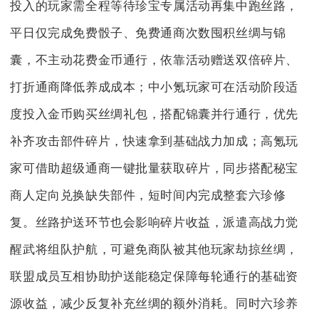
投入的玩家需全程等待珍宝专属活动再集中跑丝路，
平日仅完成免费骰子、免费通商次数囤积丝绸与锦
囊，不主动花费金币通行，依靠活动赠送双倍碎片、
打折通商降低养成成本；中小氪玩家可在活动阶段适
度投入金币购买丝绸礼包，搭配锦囊并行通行，优先
补齐攻击部件碎片，快速拿到基础战力加成；高氪玩
家可借助超级通商一键批量获取碎片，同步搭配秘宝
商人定向兑换缺失部件，短时间内完成整套六珍修
复。丝路护送环节也会影响碎片收益，派遣高战力觉
醒武将组队护航，可避免商队被其他玩家劫掠丝绸，
联盟成员互相协助护送能稳定保障每轮通行的基础资
源收益，减少反复补充丝绸的额外消耗。同时六珍养