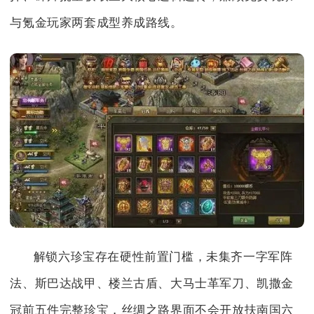
与氪金玩家两套成型养成路线。
解锁六珍宝存在硬性前置门槛，未集齐一字军阵
法、斯巴达战甲、楼兰古盾、大马士革军刀、凯撒金
冠前五件完整珍宝，丝绸之路界面不会开放扶南国六