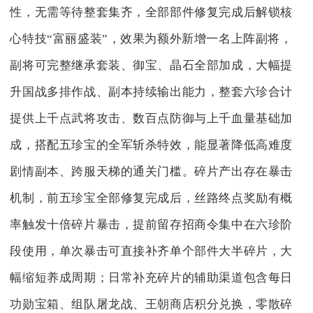
性，无需等待整套集齐，全部部件修复完成后解锁核
心特技“富丽盛装”，效果为额外新增一名上阵副将，
副将可完整继承套装、御宝、晶石全部加成，大幅提
升国战多排作战、副本持续输出能力，整套六珍合计
提供上千点武将攻击、数百点防御与上千血量基础加
成，搭配五珍宝的全军斩杀特效，能显著降低高难度
剧情副本、跨服天梯的通关门槛。碎片产出存在暴击
机制，前五珍宝全部修复完成后，丝路终点奖励有概
率触发十倍碎片暴击，提前留存招商令集中在六珍阶
段使用，单次暴击可直接补齐单个部件大半碎片，大
幅缩短养成周期；日常补充碎片的辅助渠道包含每日
功勋宝箱、组队屠龙战、王朝商店积分兑换，零散碎