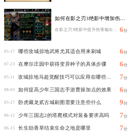
如何在影之刃3绝影中增加伤害输出
6
在影之刃3绝影中提升伤害输出，核心在于
分
6
哪些攻城掠地武将尤其适合用来刷城
05-17
分
6
在摩尔庄园中获得变异种子的具体步骤
07-23
分
7
攻城掠地马超觉醒技巧可以应用在哪些游戏模式中
05-11
分
6
如何提高少年三国志手游曹操加点的效果
08-03
分
9
卧虎藏龙贰古城刷图需要注意些什么
05-27
分
7
少年三国志2的塔爬模式对装备要求高吗
06-12
分
7
长生劫香草结束生命之地是哪里
06-15
分