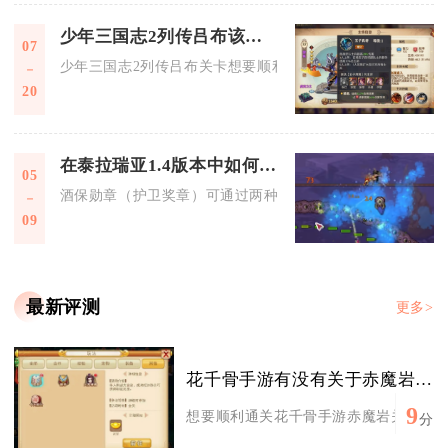
少年三国志2列传吕布该如何过
07
少年三国志2列传吕布关卡想要顺利通关，核心思路是采用群雄
20
在泰拉瑞亚1.4版本中如何得到酒保勋章
05
酒保勋章（护卫奖章）可通过两种核心途径获取：首次与酒馆老
09
最新评测
更多>
花千骨手游有没有关于赤魔岩的攻略分享
9
想要顺利通关花千骨手游赤魔岩关卡并且达
分