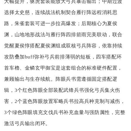
大幅提升，驱虎套装能放大弓兵暴击输出；中期过渡
选择太史慈，连续战法机制契合雁行阵远程消耗思
路，朱雀套装可进一步拉高爆发；后期核心为夏侯
渊，山地地形战法与雁行阵四排箭雨完美联动，联合
觉醒夏侯惇搭配夏侯渊组成双核弓兵阵容，依靠持续
攻防叠加buff弥补弓兵前排薄弱的短板，四车搭配环
首车橹、金鳞玄甲御宝是这套组合的标准硬件配置，
兼顾输出与生存续航。阵眼兵书需遵循固定搭配逻
辑，3个红色阵眼全部装配武锋兵书强化弓兵集火伤
害，2个蓝色阵眼放置军略兵书拉高兵种克制与减伤，
3个绿色阵眼填充文伐兵书补充血量与强防属性，完整
激活弓兵输出闭环。