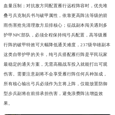
血量压制；对抗敌方同配置雁行远程阵容时，优先堆
叠弓兵克制兵书与破甲属性，依靠更高阵法等级的箭
雨伤害抢先清理敌方后排核心；征战副本闯关遇到多
护甲NPC部队，必须全程保持纯弓兵配置，高等级雁
行阵的破甲特效可大幅降低通关难度，237级华雄副本
这类自带护甲的关卡，纯弓兵搭配雁行阵是平民玩家
最稳定的通关方案，无需高额战车投入就能打出可观
伤害。需要注意副将不会享受雁行阵任何兵种加成，
所有核心输出弓兵必须作为主将上阵，仅能放置防御
型步兵副将在前排承担伤害，避免浪费阵法增益效
果。