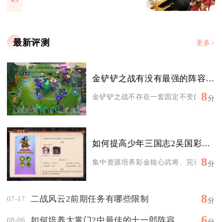
最新评测
更多>
金铲铲之战有没有最强的阵容推荐
8
金铲铲之战不存在一套固定不变的最强阵容
分
如何提高少年三国志2吴国彩金阵容的战斗力
8
集中资源培养彩金核心武将、完善灼烧联动
分
8
二战风云2前期任务有哪些限制
07-17
分
6
如何培养大掌门2中最佳的十一郎阵容
08-06
分