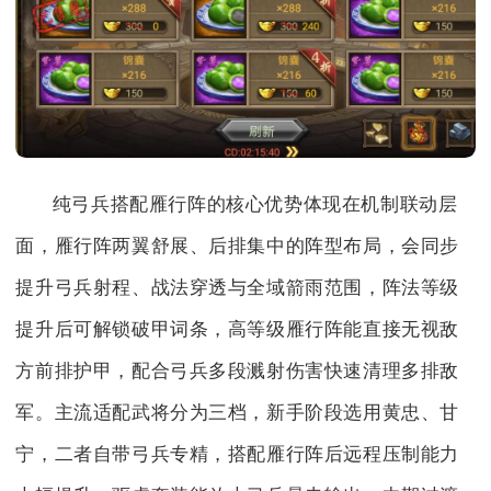
纯弓兵搭配雁行阵的核心优势体现在机制联动层
面，雁行阵两翼舒展、后排集中的阵型布局，会同步
提升弓兵射程、战法穿透与全域箭雨范围，阵法等级
提升后可解锁破甲词条，高等级雁行阵能直接无视敌
方前排护甲，配合弓兵多段溅射伤害快速清理多排敌
军。主流适配武将分为三档，新手阶段选用黄忠、甘
宁，二者自带弓兵专精，搭配雁行阵后远程压制能力