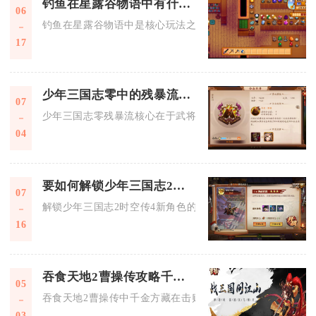
钓鱼在星露谷物语中有什么用途
06
钓鱼在星露谷物语中是核心玩法之一，兼具稳定赚钱、推进剧情
17
少年三国志零中的残暴流有哪些技巧和策略
07
少年三国志零残暴流核心在于武将羁绊、兵种配比、怒气节奏、
04
要如何解锁少年三国志2时空传4的新角色
07
解锁少年三国志2时空传4新角色的完整流程为完美通关冲霄紫气
16
吞食天地2曹操传攻略千金方藏在什么地方
05
吞食天地2曹操传中千金方藏在击败马腾后，山洞外郭嘉房屋右
03