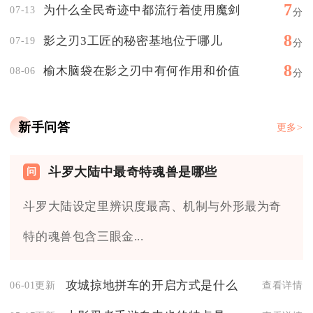
7
为什么全民奇迹中都流行着使用魔剑
07-13
分
8
影之刃3工匠的秘密基地位于哪儿
07-19
分
8
榆木脑袋在影之刃中有何作用和价值
08-06
分
新手问答
更多>
斗罗大陆中最奇特魂兽是哪些
斗罗大陆设定里辨识度最高、机制与外形最为奇
特的魂兽包含三眼金...
攻城掠地拼车的开启方式是什么
06-01更新
查看详情