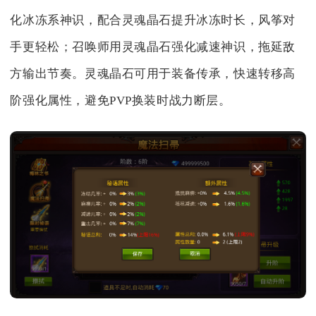
化冰冻系神识，配合灵魂晶石提升冰冻时长，风筝对
手更轻松；召唤师用灵魂晶石强化减速神识，拖延敌
方输出节奏。灵魂晶石可用于装备传承，快速转移高
阶强化属性，避免PVP换装时战力断层。