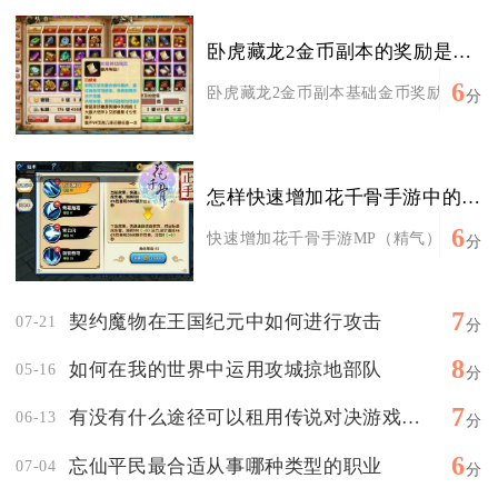
卧虎藏龙2金币副本的奖励是否与等级有关
6
卧虎藏龙2金币副本基础金币奖励数值和角
分
怎样快速增加花千骨手游中的mp
6
快速增加花千骨手游MP（精气）核心是堆
分
7
契约魔物在王国纪元中如何进行攻击
07-21
分
8
如何在我的世界中运用攻城掠地部队
05-16
分
7
有没有什么途径可以租用传说对决游戏的账号
06-13
分
6
忘仙平民最合适从事哪种类型的职业
07-04
分