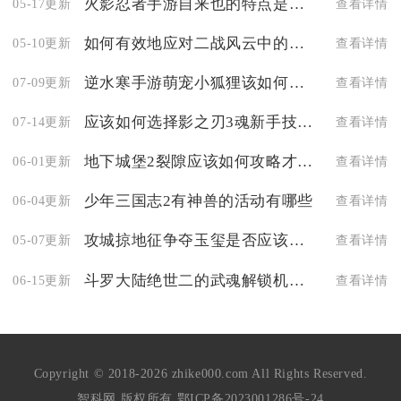
火影忍者手游自来也的特点是什么
05-17更新
查看详情
如何有效地应对二战风云中的反叛军
05-10更新
查看详情
逆水寒手游萌宠小狐狸该如何获得
07-09更新
查看详情
应该如何选择影之刃3魂新手技能链搭配加点
07-14更新
查看详情
地下城堡2裂隙应该如何攻略才能获得更多利益
06-01更新
查看详情
少年三国志2有神兽的活动有哪些
06-04更新
查看详情
攻城掠地征争夺玉玺是否应该优先攻击守城将领
05-07更新
查看详情
斗罗大陆绝世二的武魂解锁机制是怎样的
06-15更新
查看详情
Copyright © 2018-2026 zhike000.com All Rights Reserved.
智科网 版权所有
鄂ICP备2023001286号-24