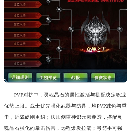
PVP对抗中，灵魂晶石的属性激活与搭配决定职业
优势上限。战士优先强化武器与防具，堆PVP减免与重
击，近战硬刚更稳；法师侧重神识元素穿透，搭配灵
魂晶石强化的暴击伤害，远程爆发拉满；弓箭手可强