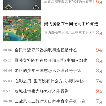
6
放置江湖里白云村的准确位置在扬州城外东
分
契约魔物在王国纪元中如何进行攻击
8
契约魔物在王国纪元中主要分为常驻属性增
分
9
全民奇迹双武器的取得途径是什么
08-06
分
8
最强女将阵容在放开那三国3中如何组建
05-11
分
8
老区的少年三国志怎么办理账号手续
06-06
分
7
在影之刃3里有没有什么方式得到神秘葫芦
05-03
分
9
攻城掠地夜光杯怎样才能得到
07-21
分
7
二战风云二战时人口的生育率是否下降
06-30
分