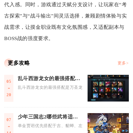
代入感。同时，游戏通过天赋分支设计，让玩家在“考
古探索”与“战斗输出”间灵活选择，兼顾剧情体验与实
战需求，让摸金职业既有文化氛围感，又适配副本与
BOSS战的强度要求。
更多攻略
更多>
乱斗西游龙女的最强搭配是什么
05
乱斗西游龙女的最强搭配是万圣龙女+九头虫+菩提祖师，这套召
20
少年三国志2哪些武将适合与单金贾诩搭配作战
07
单金贾诩优先搭配于吉、貂蝉、左慈、华佗、张角、吕布进行作