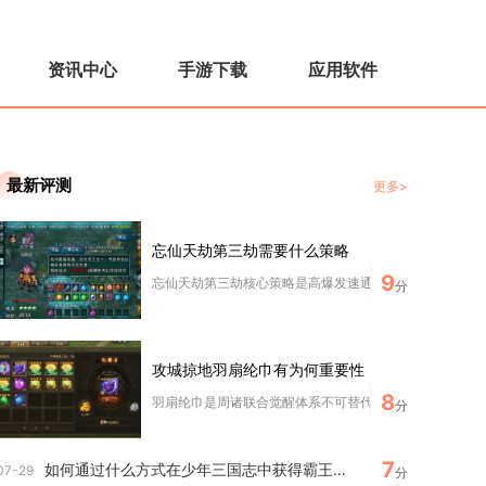
资讯中心
手游下载
应用软件
最新评测
更多>
忘仙天劫第三劫需要什么策略
9
忘仙天劫第三劫核心策略是高爆发速通、火属性克制、灵活走
分
攻城掠地羽扇纶巾有为何重要性
8
羽扇纶巾是周诸联合觉醒体系不可替代的核心专属宝物，缺少
分
7
如何通过什么方式在少年三国志中获得霸王手戟
07-29
分