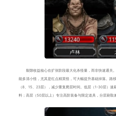
裂隙收益核心在扩张阶段最大化杀怪量，而非快速通关
能多清小怪，尤其是红点精英怪，可大幅提升基础掉落。路
（8、15、23层），减少重复爬层时间。低层（1-30层）
料；高层（50层以上）专注高阶装备与限定道具，分层刷取