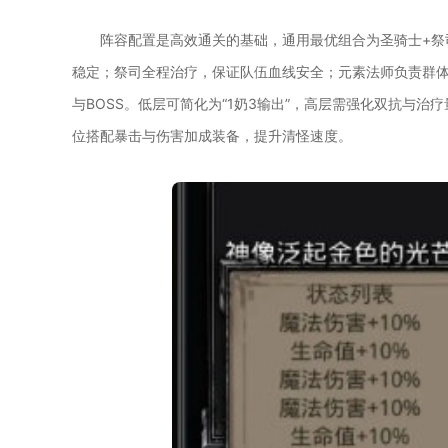
阵容配置是高效通关的基础，通用最优组合为圣骑士+祭
稳定；祭司全程治疗，保证队伍血线安全；元素法师负责群
与BOSS。低层可简化为“1奶3输出”，高层需强化双抗与
位搭配暴击与伤害加成装备，提升清怪速度。