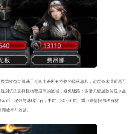
。裂隙收益结算基于期间击杀所有怪物的掉落总和，进度条未满前尽可
线规划优先选择怪物密度高的区域，避免绕路；激活关键层数传送水晶
速刷金币、秘银与基础宝石；中层（30-50层）重点刷情报与稀有材
兼顾效率与收益。