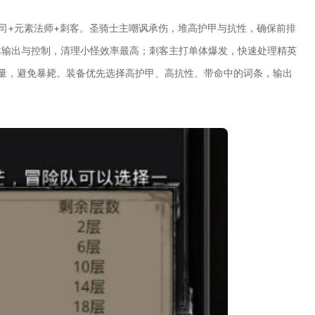
司+元素法师+刺客。圣骑士主嘲讽承伤，堆高护甲与抗性，确保前排
体输出与控制，清理小怪效率最高；刺客主打单体爆发，快速处理精英
治疗量，避免暴毙。装备优先选择高护甲、高抗性、带命中的词条，输出