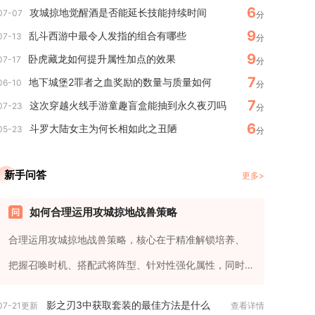
6
攻城掠地觉醒酒是否能延长技能持续时间
07-07
分
9
乱斗西游中最令人发指的组合有哪些
07-13
分
9
卧虎藏龙如何提升属性加点的效果
07-17
分
7
地下城堡2罪者之血奖励的数量与质量如何
06-10
分
7
这次穿越火线手游童趣盲盒能抽到永久夜刃吗
07-23
分
6
斗罗大陆女主为何长相如此之丑陋
05-23
分
新手问答
更多>
如何合理运用攻城掠地战兽策略
合理运用攻城掠地战兽策略，核心在于精准解锁培养、
把握召唤时机、搭配武将阵型、针对性强化属性，同时
活用不同场景战术，让战兽...
影之刃3中获取套装的最佳方法是什么
07-21更新
查看详情