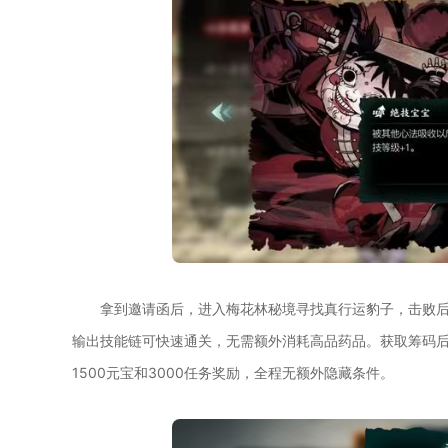
拿到邀请函后，进入梅花林秘境寻找真行运豹子，击败
输出技能链可快速通关，无需额外消耗高品药品。获取筹码
1500元宝和3000任务奖励，全程无额外隐藏条件。