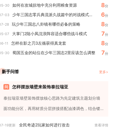
8
如何在攻城掠地中充分利用粮食资源
05-30
分
6
少年三国志零兵典流派久战篇中的对战模式是否具备多样性
07-03
分
8
玩少年三国志八卦镜有哪些必备的策略
07-28
分
7
大掌门2陆小凤沈浪阵容适合哪些战斗模式
05-07
分
8
怎样在影之刃3左殇获得真龙套
06-11
分
7
蜀国五金的站位在少年三国志2里应该怎么调整
05-30
分
新手问答
更多>
怎样摆放墙壁来装饰泰拉瑞亚
泰拉瑞亚墙壁装饰摆放核心思路为先定建筑主题划分墙
面功能分区，再用材质分层拼接搭配油漆调色，结合镂
空、墙体侵蚀、壁饰填充细...
全民奇迹2玩家如何进行攻击
07-19更新
查看详情