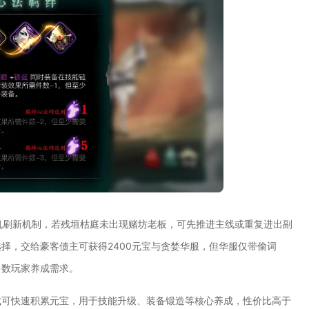
机刷新机制，若残垣枯庭未出现赌坊老板，可先推进主线或重复进出副
择，交给豪客债主可获得2400元宝与贪婪华服，但华服仅带偷词
多数玩家养成需求。
成可快速积累元宝，用于技能升级、装备锻造等核心养成，性价比高于