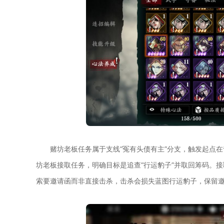
赌坊老板任务属于支线“冤有头债有主”分支，触发起点
坊老板接取任务，明确目标是追查“行运豹子”并取回筹码。
索要邀请函而非直接击杀，击杀会损失蓝图行运豹子，保留