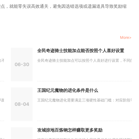
键点，就能零失误高效通关，避免因选错选项或遗漏道具导致奖励缩
More>
全民奇迹骑士技能加点能否按照个人喜好设置
低于8...
全民奇迹骑士技能加点可以按照个人喜好进行设置，不同的加点思
06-30
王国纪元魔物的进化条件是什么
、成就系...
王国纪元魔物进化需要满足三项硬性基础门槛：对应阶段等级上限
08-04
攻城掠地百炼钢怎样赚取更多奖励