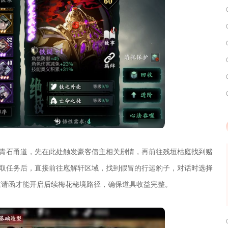
在青石甬道，先在此处触发豪客债主相关剧情，再前往残垣枯庭找到赌
接取任务后，直接前往庖解轩区域，找到假冒的行运豹子，对话时选择
邀请函才能开启后续梅花秘境路径，确保道具收益完整。