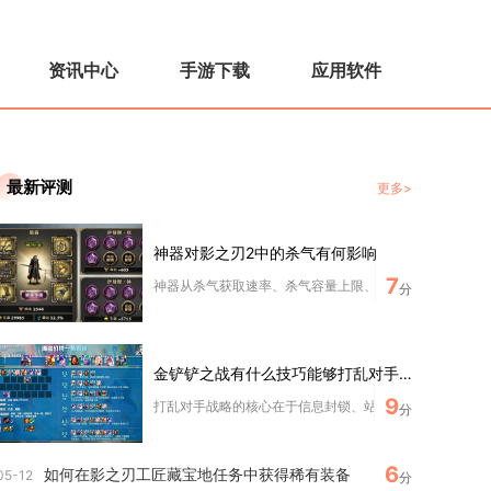
资讯中心
手游下载
应用软件
最新评测
更多>
神器对影之刃2中的杀气有何影响
7
神器从杀气获取速率、杀气容量上限、杀气消耗减免、满杀气
分
金铲铲之战有什么技巧能够打乱对手的战略
9
打乱对手战略的核心在于信息封锁、站位欺诈、卡牌干扰、装
分
6
如何在影之刃工匠藏宝地任务中获得稀有装备
05-12
分