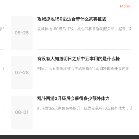
More>
攻城掠地150后适合带什么武将征战
活动面...
攻城掠地150级后征战，核心武将首选觉醒关羽、赵云、陆逊、周
05-25
有没有人知道明日之后中五本用的是什么枪
宝突破、...
明日之后五本阶段核心主武器搭配为UZI冲锋枪开荒过渡，UMP.
07-28
乱斗西游2升级后会获得多少额外体力
法神兵定...
乱斗西游2玩家角色每提升一级固定获得10点额外体力，该奖励仅
08-01