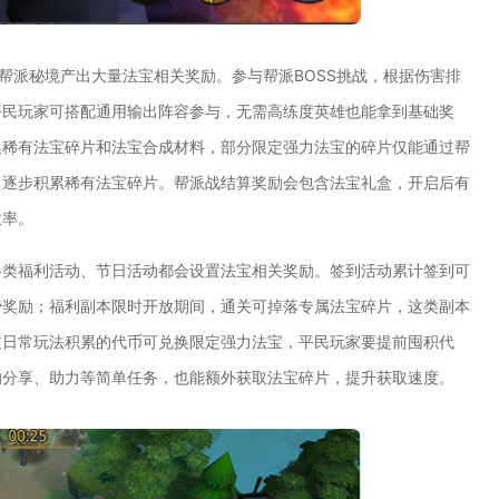
帮派秘境产出大量法宝相关奖励。参与帮派BOSS挑战，根据伤害排
平民玩家可搭配通用输出阵容参与，无需高练度英雄也能拿到基础奖
换稀有法宝碎片和法宝合成材料，部分限定强力法宝的碎片仅能通过帮
，逐步积累稀有法宝碎片。帮派战结算奖励会包含法宝礼盒，开启后有
效率。
各类福利活动、节日活动都会设置法宝相关奖励。签到活动累计签到可
费奖励；福利副本限时开放期间，通关可掉落专属法宝碎片，这类副本
过日常玩法积累的代币可兑换限定强力法宝，平民玩家要提前囤积代
的分享、助力等简单任务，也能额外获取法宝碎片，提升获取速度。