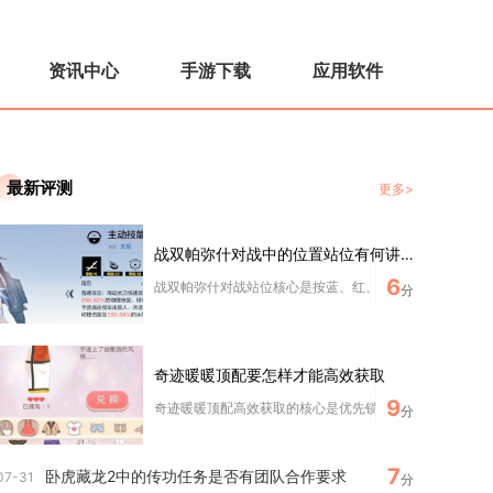
资讯中心
手游下载
应用软件
最新评测
更多>
战双帕弥什对战中的位置站位有何讲究
6
战双帕弥什对战站位核心是按蓝、红、黄位匹配角色机制与QT
分
奇迹暖暖顶配要怎样才能高效获取
9
奇迹暖暖顶配高效获取的核心是优先锁定限定活动顶配、合理
分
7
卧虎藏龙2中的传功任务是否有团队合作要求
07-31
分