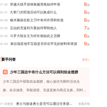
8
穿越火线手游体验服资格如何申请
07-24
分
8
大掌门光明顶活动可以换成什么
05-31
分
8
榆木脑袋在影之刃中有何作用和价值
08-06
分
7
忘仙的充返利方案如何帮助他人
05-02
分
6
斗罗大陆女主为何长相如此之丑陋
05-23
分
9
泰拉瑞亚地牢宝箱是否存在罕见的材料和资源
05-04
分
新手问答
更多>
少年三国志中有什么方法可以得到炫金翅膀
少年三国志中获取炫金翅膀，核心途径为限时活动兑
换、欢乐抽奖、草船借箭、充值直购与商店兑换，同时
可通过翅膀进阶、副本掉落积...
勇士与旅途勇士是否可以通过任务获取旅途金币
07-26更新
查看详情