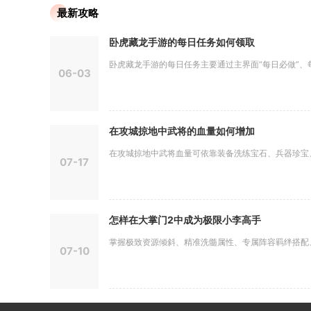
最新攻略
卧虎藏龙手游的每日任务如何领取
卧虎藏龙手游的每日任务主要通过主界面“每日必做”、每日
06-03
在攻城掠地中武将的血量如何增加
在攻城掠地中武将血量可依靠装备洗练宝石、兵器珍宝、御
07-17
怎样在大掌门2中成为极限小李高手
掌握极致资源倾斜、精准洗髓属性、专属阵容羁绊搭配、心
07-10