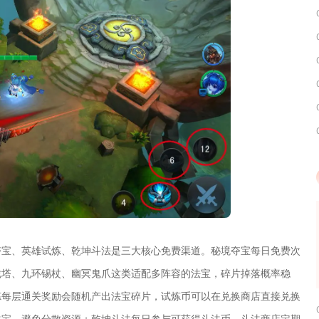
夺宝、英雄试炼、乾坤斗法是三大核心免费渠道。秘境夺宝每日免费次
珑塔、九环锡杖、幽冥鬼爪这类适配多阵容的法宝，碎片掉落概率稳
炼每层通关奖励会随机产出法宝碎片，试炼币可以在兑换商店直接兑换
法宝，避免分散资源；乾坤斗法每日参与可获得斗法币，斗法商店定期