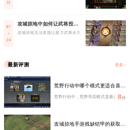
11
攻城掠地中如何让武将投敌背叛
07
攻城掠地无法直接让敌方武将永久投敌背叛，仅能依靠特定武将
24
最新评测
更多>
荒野行动中哪个模式更适合喜欢探险的玩家
8
荒野行动中，荒野寻踪模式是最适合喜欢探
分
攻城掠地手游残缺铠甲的获取步骤是什么