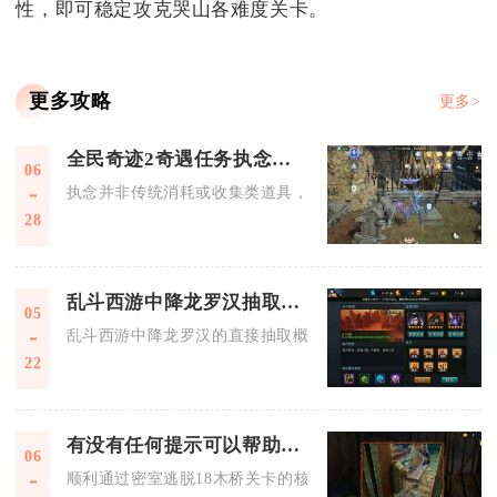
性，即可稳定攻克哭山各难度关卡。
更多攻略
更多>
全民奇迹2奇遇任务执念与其他道具有何不同
06
执念并非传统消耗或收集类道具，而是奇遇任务的核心剧情载体
28
乱斗西游中降龙罗汉抽取几率如何
05
乱斗西游中降龙罗汉的直接抽取概率偏低，常规祈愿单抽概率约0
22
有没有任何提示可以帮助我顺利通过密室逃脱18木桥
06
顺利通过密室逃脱18木桥关卡的核心是按规则拼接木板、优先处