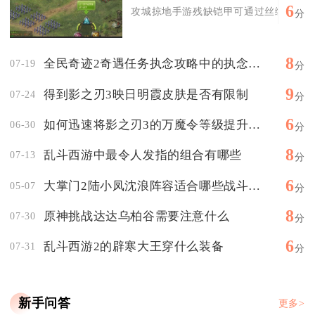
6
攻城掠地手游残缺铠甲可通过丝绸之路玩法
分
8
全民奇迹2奇遇任务执念攻略中的执念效果可以叠加吗
07-19
分
9
得到影之刃3映日明霞皮肤是否有限制
07-24
分
6
如何迅速将影之刃3的万魔令等级提升至满级
06-30
分
8
乱斗西游中最令人发指的组合有哪些
07-13
分
6
大掌门2陆小凤沈浪阵容适合哪些战斗模式
05-07
分
8
原神挑战达达乌柏谷需要注意什么
07-30
分
6
乱斗西游2的辟寒大王穿什么装备
07-31
分
新手问答
更多>