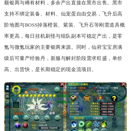
额银两与稀有材料，多余产出直接在黑市出售。黑市
支持不绑定装备、材料、仙宠蛋自由交易，飞升后高
阶地图与BOSS掉落橙装、紫装、飞升石等刚需道具概
率更高，每日挂机刷怪与组队副本可稳定产出，是零
氪与微氪玩家的主要银两来源。同时，仙府宝宝房满
级后可量产经验丹，新服与解封阶段需求旺盛，单价
高、出货快，是长期稳定的现金流项目。