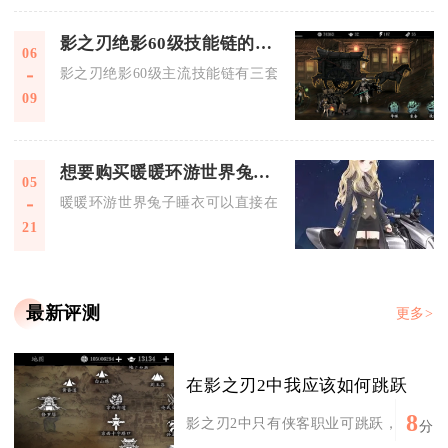
影之刃绝影60级技能链的组合有什么
06
影之刃绝影60级主流技能链有三套核心组合，分别是飞天续航流
09
想要购买暖暖环游世界兔子睡衣怎么找到它
05
暖暖环游世界兔子睡衣可以直接在游戏内置服装店选购入手，也
21
最新评测
更多>
在影之刃2中我应该如何跳跃
8
影之刃2中只有侠客职业可跳跃，核心是用
分