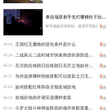
泰拉瑞亚射手先打哪根柱子比较好
6
射手挑战月球四柱，最优开局选择为星旋柱
分
8
王国纪元魔物的进化条件是什么
08-04
分
6
二战风云二战时城市快速推进的原因是什么
05-24
分
8
无尽的拉格朗日拉格朗日无尽之地如何有效地请求增援支持
06-23
分
8
为何选择哪种技能搭配可以使影之刃无锋更强大
06-27
分
6
如何搭配红将阵容才能攻城掠地
07-04
分
9
攻城掠地的许诸应选哪种套装
06-29
分
6
斗罗大陆斗神再临阵容的魂环搭配需要遵循哪些原则
07-20
分