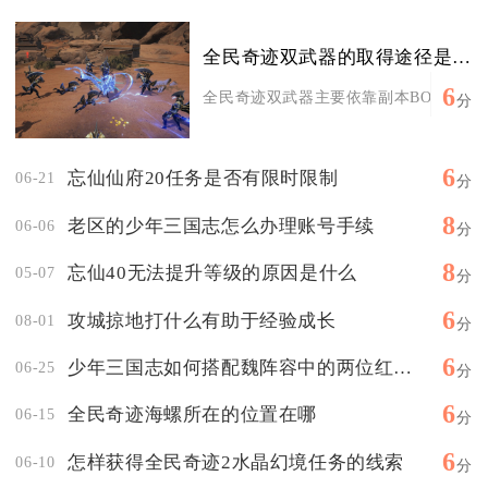
全民奇迹双武器的取得途径是什么
6
全民奇迹双武器主要依靠副本BOSS掉落、
分
6
忘仙仙府20任务是否有限时限制
06-21
分
8
老区的少年三国志怎么办理账号手续
06-06
分
8
忘仙40无法提升等级的原因是什么
05-07
分
6
攻城掠地打什么有助于经验成长
08-01
分
6
少年三国志如何搭配魏阵容中的两位红将才能发挥最大优势
06-25
分
6
全民奇迹海螺所在的位置在哪
06-15
分
6
怎样获得全民奇迹2水晶幻境任务的线索
06-10
分