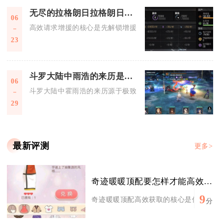
无尽的拉格朗日拉格朗日无尽之地如何有效地请求增援支持
06
高效请求增援的核心是先解锁增援指挥中心、用5倍曲率速投送
23
斗罗大陆中雨浩的来历是怎么样的
06
斗罗大陆中霍雨浩的来历源于极致的天赋与坎坷的身世，他从星
29
最新评测
更多>
奇迹暖暖顶配要怎样才能高效获取
9
奇迹暖暖顶配高效获取的核心是优先锁定限
分