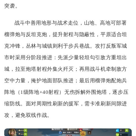
突袭。
战斗中善用地形与战术走位，山地、高地可部署
榴弹炮与反坦克炮，提升射程与隐蔽性，平原适合坦
克冲锋，丛林与城镇则利于步兵巷战。攻打反叛军城
市时采用分阶段推进：先派少量轻坦勾引敌方重坦出
城，拉至炮塔射程外集火歼灭；再用战斗机牵制敌方
空中力量，掩护地面部队推进；最后用榴弹炮配炮兵
阵地（1级阵地+40射程）无伤拆解外围炮塔，逐步压
缩防线。面对周期性刷新的援军，需卡准刷新间隙进
攻，避免双线作战。