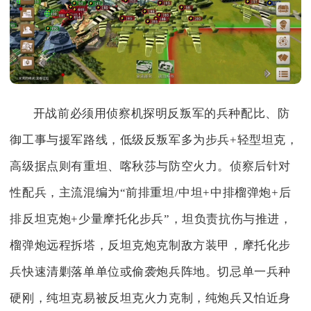
开战前必须用侦察机探明反叛军的兵种配比、防
御工事与援军路线，低级反叛军多为步兵+轻型坦克，
高级据点则有重坦、喀秋莎与防空火力。侦察后针对
性配兵，主流混编为“前排重坦/中坦+中排榴弹炮+后
排反坦克炮+少量摩托化步兵”，坦负责抗伤与推进，
榴弹炮远程拆塔，反坦克炮克制敌方装甲，摩托化步
兵快速清剿落单单位或偷袭炮兵阵地。切忌单一兵种
硬刚，纯坦克易被反坦克火力克制，纯炮兵又怕近身