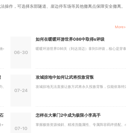
无法操作，可选择东部隧道、崖边停车场等其他撤离点保障安全撤离。
More>
如何在暖暖环游世界086中取得s评级
速度/...
暖暖环游世界086关（到达清迈）拿到S评级，核心是穿泰式清雅
06-30
绩
攻城掠地中如何让武将投敌背叛
分层应对...
攻城掠地无法直接让敌方武将永久投敌背叛，仅能依靠特定武将的
07-24
石
怎样在大掌门2中成为极限小李高手
长期规划...
掌握极致资源倾斜、精准洗髓属性、专属阵容羁绊搭配、心法神兵
07-10