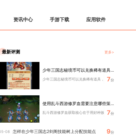
资讯中心
手游下载
应用软件
最新评测
更多>
少年三国志秘境币可以兑换稀有道具吗
7
少年三国志秘境币可以兑换稀有道具，无上秘境专属商店内陈
分
使用乱斗西游修罗血需要注意哪些策略
7
乱斗西游修罗血获取核心在于用好种族克制、把控选将顺序、
分
9
怎样在少年三国志2剑阁技能树上分配技能点
05-08
分