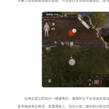
车辆上还会刷新高级武器箱，可在前往水坝前快速搜刮，提
拉闸后需立即前往一楼撤离区，撤离区位于水坝底层靠
备等掩体逐步推进。若遭遇敌人，优先占据二楼控制台附近