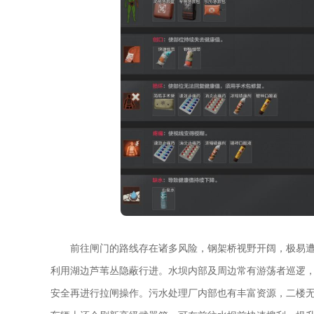
前往闸门的路线存在诸多风险，钢架桥视野开阔，极易
利用湖边芦苇丛隐蔽行进。水坝内部及周边常有游荡者巡逻
安全再进行拉闸操作。污水处理厂内部也有丰富资源，二楼