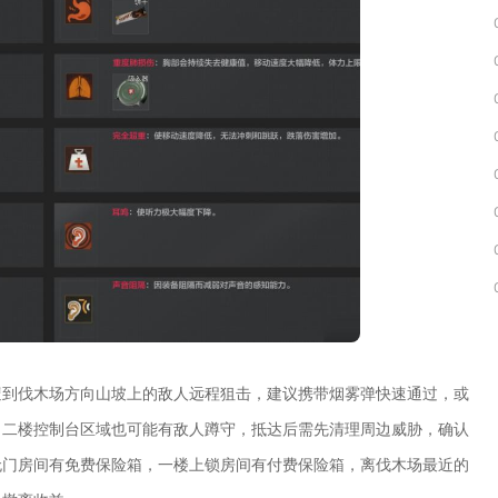
遭到伐木场方向山坡上的敌人远程狙击，建议携带烟雾弹快速通过，或
，二楼控制台区域也可能有敌人蹲守，抵达后需先清理周边威胁，确认
无门房间有免费保险箱，一楼上锁房间有付费保险箱，离伐木场最近的