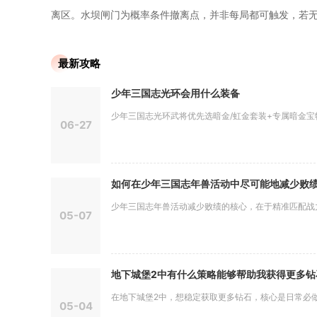
离区。水坝闸门为概率条件撤离点，并非每局都可触发，若
最新攻略
少年三国志光环会用什么装备
少年三国志光环武将优先选暗金/虹金套装+专属暗金宝物+
06-27
如何在少年三国志年兽活动中尽可能地减少败
少年三国志年兽活动减少败绩的核心，在于精准匹配战力、
05-07
地下城堡2中有什么策略能够帮助我获得更多钻
在地下城堡2中，想稳定获取更多钻石，核心是日常必做+
05-04