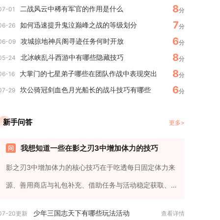
8
二战风云中稀有军官的作用是什么
07-01
分
7
如何迅速提升鬼泣巅峰之战的等级划分
06-26
分
6
攻城掠地神兵阁寻迹任务何时开放
06-09
分
8
北冰峡乱斗西游中有哪些隐藏技巧
05-24
分
8
大掌门的七星弟子哪些在团队作战中表现突出
06-16
分
6
坎公骑冠剑血色月光船长的战斗技巧有哪些
07-29
分
新手问答
更多>
我想知道一些在影之刃3中增加体力的技巧
影之刃3中增加体力的核心技巧在于吃透每日固定体力来
源、善用商店与礼包补充、借助任务与活动稳定获取、
合理规划体力消耗避免浪...
少年三国志天下有哪些玩法活动
07-20更新
查看详情