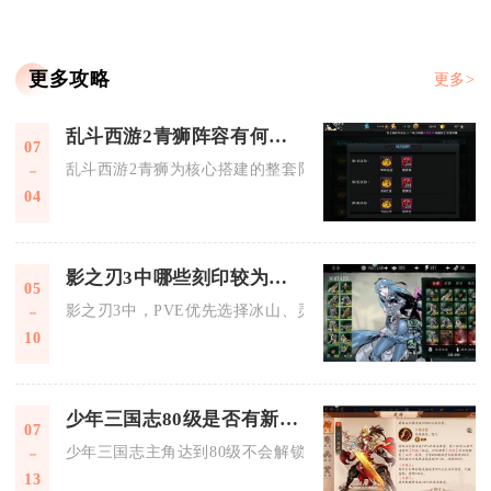
更多攻略
更多>
乱斗西游2青狮阵容有何优势
07
乱斗西游2青狮为核心搭建的整套阵容，最大优势是全域克制法
04
影之刃3中哪些刻印较为适合
05
影之刃3中，PVE优先选择冰山、灵燕飞舞、韦陀伏魔、五圣祝
10
少年三国志80级是否有新地图开放
07
少年三国志主角达到80级不会解锁主线征战大地图，但会开放混
13