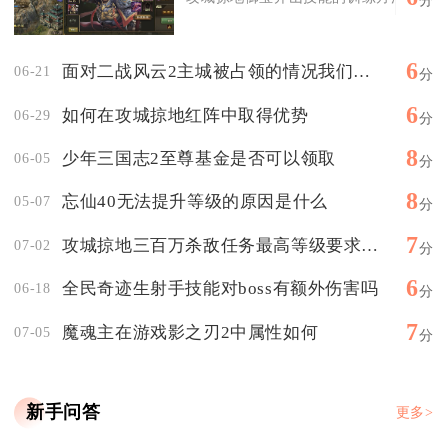
分
6
面对二战风云2主城被占领的情况我们的应对方式有哪些
06-21
分
6
如何在攻城掠地红阵中取得优势
06-29
分
8
少年三国志2至尊基金是否可以领取
06-05
分
8
忘仙40无法提升等级的原因是什么
05-07
分
7
攻城掠地三百万杀敌任务最高等级要求是多少
07-02
分
6
全民奇迹生射手技能对boss有额外伤害吗
06-18
分
7
魔魂主在游戏影之刃2中属性如何
07-05
分
新手问答
更多>