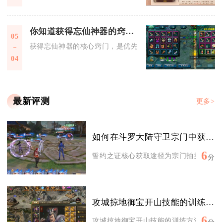
你知道获得忘仙神器的窍门吗
05
获得忘仙神器的核心窍门，是优先打通湘云塔、仙友会兑换基础
04
最新评测
更多>
如何在斗罗大陆守卫宗门中获得誓约之证
6
誓约之证核心获取途径为宗门拍卖分红、活
分
攻城掠地御宝开山技能的训练方法有哪些
6
攻城掠地御宝开山技能的训练方法核心是资