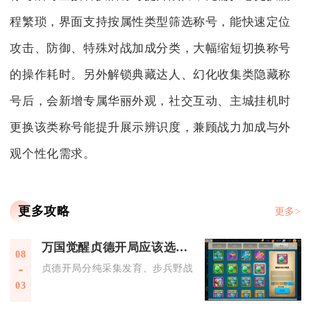
程繁琐，界面支持按属性类型筛选称号，能快速定位
攻击、防御、特殊对战加成分类，大幅缩短切换称号
的操作耗时。另外解锁典藏达人、幻化收集类隐藏称
号后，会新增专属华丽外观，社交互动、主城挂机时
更换该类称号能提升展示辨识度，兼顾战力加成与外
观个性化需求。
更多攻略
更多>
万国觉醒贞德开局应该选哪个武将
08
贞德开局分纯采集发育、步兵野战开荒两条路线，平民零氪开荒
03