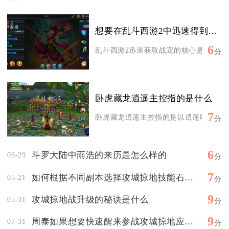
想要在乱斗西游2中迅速得到战宠怎么做
6
乱斗西游2迅速获取战宠的核心是优先用商
分
卧虎藏龙逍遥主控指的是什么
7
卧虎藏龙逍遥主控指的是以逍遥职业为核心
分
6
斗罗大陆中雨浩的来历是怎么样的
06-29
分
7
如何根据不同副本选择攻城掠地技能石搭配
05-21
分
9
攻城掠地战升级的秘诀是什么
05-31
分
9
周泰如果想要快速醒来参战攻城掠地应该怎样做才有效
07-31
分