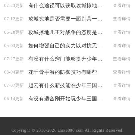
有什么途径可以获取攻城掠地斩杀石进化卷
07-23更新
查看详情
攻城掠地是否需要一面别具一格的旗帜来鼓舞士气
07-12更新
查看详情
攻城掠地几王对战争的态度是什么
06-20更新
查看详情
如何增强自己的实力以对抗无尽的拉格朗日6级怪
05-03更新
查看详情
有没有什么窍门能够提升少年三国志的命中率
07-27更新
查看详情
花千骨手游的防御技巧有哪些
08-04更新
查看详情
赵云有什么新技能在少年三国志中
07-07更新
查看详情
有没有适合刚开始玩少年三国志的玩家的阵容推荐
06-14更新
查看详情
Copyright © 2018-2026 zhike000.com All Rights Reserved.