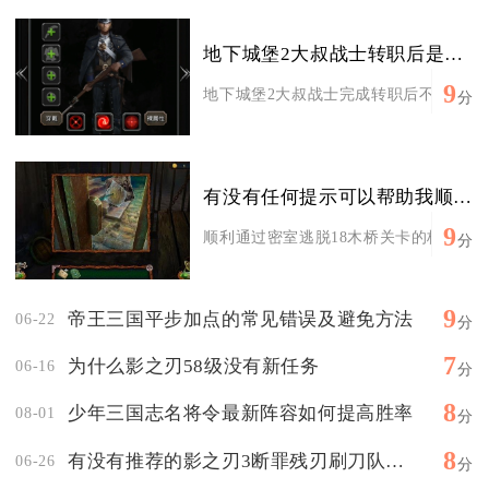
地下城堡2大叔战士转职后是否需要重新加点
9
地下城堡2大叔战士完成转职后不需要主动
分
有没有任何提示可以帮助我顺利通过密室逃脱18木桥
9
顺利通过密室逃脱18木桥关卡的核心是按
分
9
帝王三国平步加点的常见错误及避免方法
06-22
分
7
为什么影之刃58级没有新任务
06-16
分
8
少年三国志名将令最新阵容如何提高胜率
08-01
分
8
有没有推荐的影之刃3断罪残刃刷刀队伍搭配
06-26
分