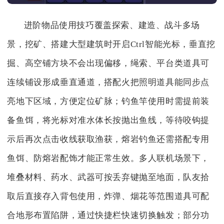
进阶物品使用技巧覆盖探索、建造、战斗多场
景，挖矿、搭建大型建筑时开启Ctrl智能光标，垂直挖
掘、高空铺方块不会出现偏移，绳索、平台类道具可
连续铺设形成垂直通道，搭配火把照明道具能同步点
亮地下区域，方便定位矿脉；钓鱼竿使用时需提前装
备鱼饵，将光标对准水体长按抛出鱼线，等待咬钩提
示后再次点击收线获取渔获，熔岩钓鱼还需搭配专用
鱼饵、防熔岩配饰才能正常生效。多人联机场景下，
堆叠材料、药水、武器可按丢弃键抛至地面，队友拾
取后直接存入背包使用，炸弹、烟花等范围道具可配
合地形布置陷阱，通过快捷栏快速切换触发；部分功