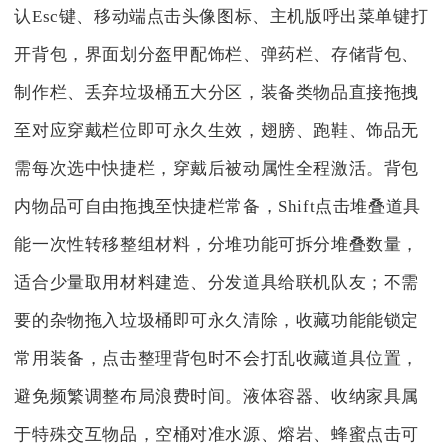
认Esc键、移动端点击头像图标、主机版呼出菜单键打
开背包，界面划分盔甲配饰栏、弹药栏、存储背包、
制作栏、丢弃垃圾桶五大分区，装备类物品直接拖拽
至对应穿戴栏位即可永久生效，翅膀、跑鞋、饰品无
需每次选中快捷栏，穿戴后被动属性全程激活。背包
内物品可自由拖拽至快捷栏常备，Shift点击堆叠道具
能一次性转移整组材料，分堆功能可拆分堆叠数量，
适合少量取用材料建造、分发道具给联机队友；不需
要的杂物拖入垃圾桶即可永久清除，收藏功能能锁定
常用装备，点击整理背包时不会打乱收藏道具位置，
避免频繁调整布局浪费时间。液体容器、收纳家具属
于特殊交互物品，空桶对准水源、熔岩、蜂蜜点击可