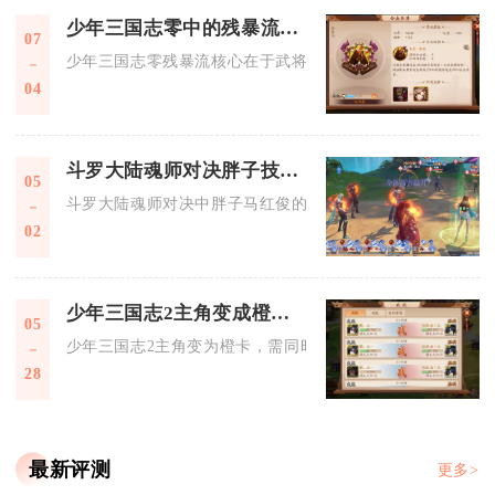
少年三国志零中的残暴流有哪些技巧和策略
07
少年三国志零残暴流核心在于武将羁绊、兵种配比、怒气节奏、
04
斗罗大陆魂师对决胖子技能搭配有哪些
05
斗罗大陆魂师对决中胖子马红俊的主流技能搭配分为短图爆发、
02
少年三国志2主角变成橙卡需要具备什么条件
05
少年三国志2主角变为橙卡，需同时满足通关主角专属晋升副本
28
最新评测
更多>