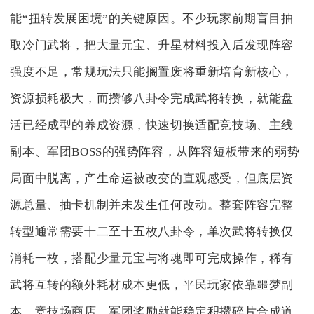
能“扭转发展困境”的关键原因。不少玩家前期盲目抽
取冷门武将，把大量元宝、升星材料投入后发现阵容
强度不足，常规玩法只能搁置废将重新培育新核心，
资源损耗极大，而攒够八卦令完成武将转换，就能盘
活已经成型的养成资源，快速切换适配竞技场、主线
副本、军团BOSS的强势阵容，从阵容短板带来的弱势
局面中脱离，产生命运被改变的直观感受，但底层资
源总量、抽卡机制并未发生任何改动。整套阵容完整
转型通常需要十二至十五枚八卦令，单次武将转换仅
消耗一枚，搭配少量元宝与将魂即可完成操作，稀有
武将互转的额外耗材成本更低，平民玩家依靠噩梦副
本、竞技场商店、军团奖励就能稳定积攒碎片合成道