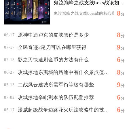
鬼泣巅峰之战支线boss战该如何应对
8
鬼泣巅峰之战支线boss战的核心应对思路是先
分
8
原神中迪卢克的皮肤售价是多少
06-17
分
9
全民奇迹2尾刀可以在哪里获得
07-17
分
6
影之刃快速刷金币的方法有什么
07-13
分
8
攻城掠地东夷城的路途中有什么景点值得参观
06-27
分
9
二战风云建城所需军衔等级有哪些
05-15
分
6
攻城掠地辛毗副本的队伍配置推荐
07-02
分
6
漫威超级战争边路花火玩法攻略中的技能搭配要点是什么
05-17
分