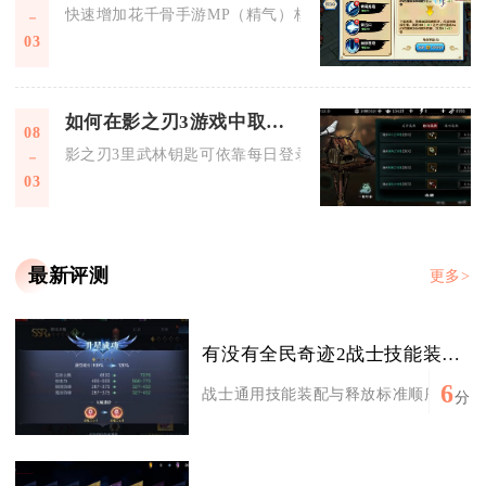
快速增加花千骨手游MP（精气）核心是堆精气上限+拉满蓝珠恢
03
如何在影之刃3游戏中取得武林钥匙
08
影之刃3里武林钥匙可依靠每日登录领取、虚空商店兑换、支线
03
最新评测
更多>
有没有全民奇迹2战士技能装配顺序的指导
6
战士通用技能装配与释放标准顺序分为PVE
分