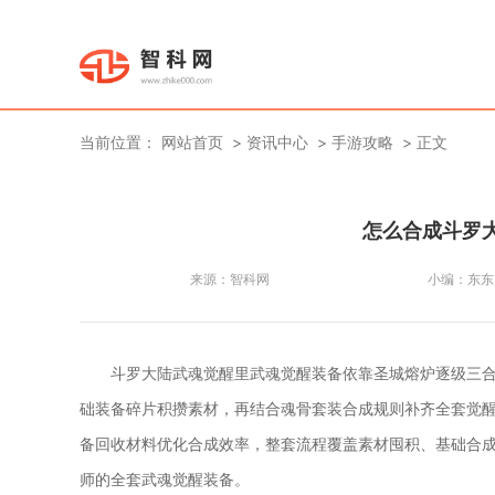
当前位置：
网站首页
资讯中心
手游攻略
正文
怎么合成斗罗
来源：
智科网
小编：
东东
斗罗大陆武魂觉醒里武魂觉醒装备依靠圣城熔炉逐级三
础装备碎片积攒素材，再结合魂骨套装合成规则补齐全套觉
备回收材料优化合成效率，整套流程覆盖素材囤积、基础合
师的全套武魂觉醒装备。