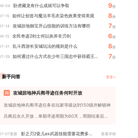
9
卧虎藏龙有什么成就可以争取
06-04
分
8
如何让创造与魔法羊毛衣染色效果变得美观
07-15
分
7
攻城掠地御宝开山技能的训练方法有哪些
07-14
分
6
全民奇迹2剑士何以执斧非刃剑
06-15
分
8
乱斗西游长安城玩法的规则是什么
07-31
分
7
如何通过什么方式在少年三国志中获得霸王手戟
07-29
分
新手问答
更多>
攻城掠地神兵阁寻迹任务何时开放
攻城掠地神兵阁寻迹任务在玩家等级达到150级并解锁神
兵阁后永久开放，单期寻迹周期为60天，周期结束后仅
保留画卷查看功能，...
影之刃2瓷儿ex武器技能需要花费多少金币
07-07更新
查看详情