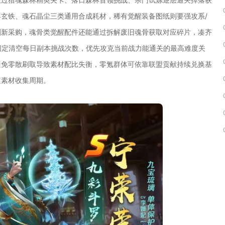
玄铁、魂石晶尘三类通用合成耗材，稀有觉醒装备图纸则要强攻系/
刷新采购，魂骨类觉醒配件还能通过拆解废旧魂骨获取对应碎片，凑齐
要固定清空每日副本挑战次数，优先攻克当前战力能通关的最高难度关
避免零散刷取导致素材配比失衡，零氪群体可依靠联盟贡献持续兑换基
短素材收集周期。