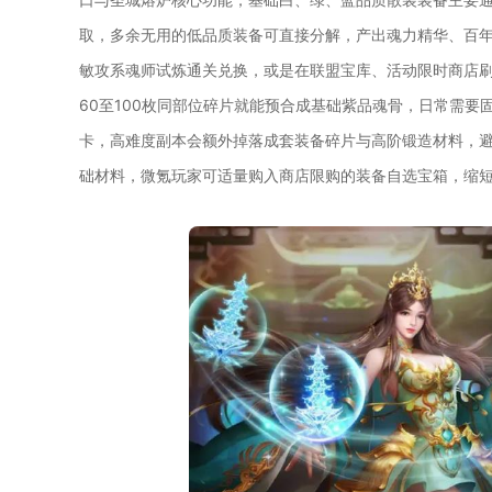
取，多余无用的低品质装备可直接分解，产出魂力精华、百年
敏攻系魂师试炼通关兑换，或是在联盟宝库、活动限时商店
60至100枚同部位碎片就能预合成基础紫品魂骨，日常需
卡，高难度副本会额外掉落成套装备碎片与高阶锻造材料，
础材料，微氪玩家可适量购入商店限购的装备自选宝箱，缩