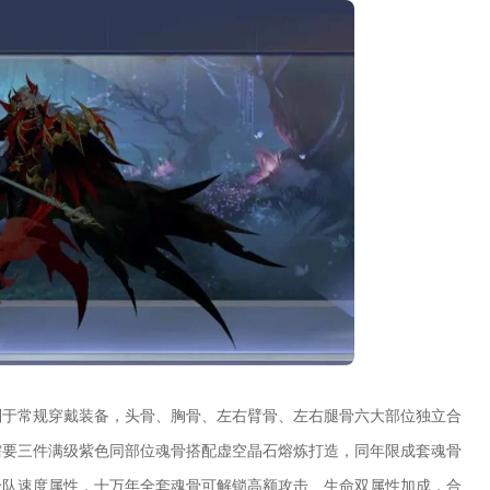
别于常规穿戴装备，头骨、胸骨、左右臂骨、左右腿骨六大部位独立合
需要三件满级紫色同部位魂骨搭配虚空晶石熔炼打造，同年限成套魂骨
全队速度属性，十万年全套魂骨可解锁高额攻击、生命双属性加成，合