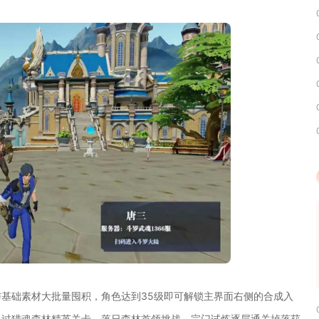
基础素材大批量囤积，角色达到35级即可解锁主界面右侧的合成入
通过猎魂森林精英关卡、落日森林首领挑战、宗门试炼逐层通关掉落获