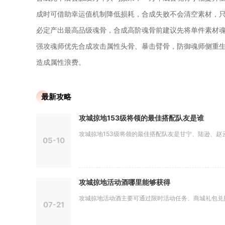
成时可借助幸运值机制降低损耗，合成失败不会清空素材，只
必定产出最高品级魂骨，合成高阶魂骨前建议先将单件素材魂
强攻魂师优先合成攻击属性头骨、暴击臂骨，防御魂师侧重
造成属性浪费。
最新攻略
攻城掠地153级将领的最佳搭配队友是谁
攻城掠地153级将领的最佳搭配队友是甘宁、陆逊、赵云、
05-10
攻城掠地活动酒哪里能够获得
攻城掠地活动酒主要可通过限时活动任务、商城礼包兑换、
07-21