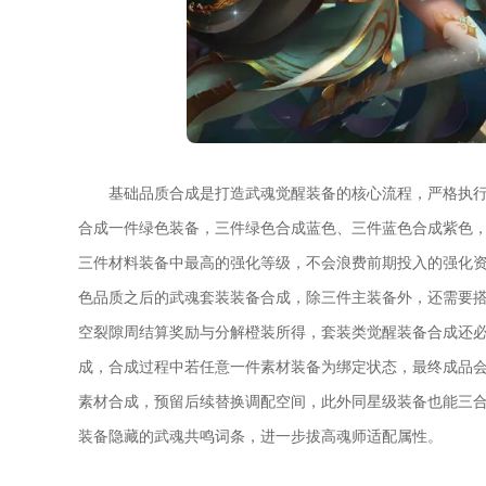
基础品质合成是打造武魂觉醒装备的核心流程，严格执
合成一件绿色装备，三件绿色合成蓝色、三件蓝色合成紫色
三件材料装备中最高的强化等级，不会浪费前期投入的强化
色品质之后的武魂套装装备合成，除三件主装备外，还需要
空裂隙周结算奖励与分解橙装所得，套装类觉醒装备合成还
成，合成过程中若任意一件素材装备为绑定状态，最终成品
素材合成，预留后续替换调配空间，此外同星级装备也能三合
装备隐藏的武魂共鸣词条，进一步拔高魂师适配属性。