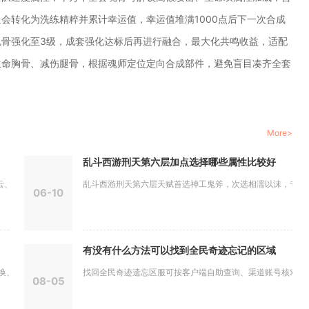
会转化为洗练精粹并累计幸运值，幸运值堆满1000点后下一次合成
骨强化至3级，成套强化达标后再进行融合，最大化共鸣收益，适配
生命胸骨、减伤腿骨，根据魂师定位定向合成部件，避免盲目凑齐全套
More>
乱斗西游刑天第六层加点选择哪些属性比较好
周泰，...
乱斗西游刑天第六层天赋首选神工鬼斧，次选相濡以沫，专属天赋
06-10
有没有什么方法可以找到全民奇迹忘记的区域
国战奖励...
找回全民奇迹遗忘区服可按客户端自助查询、渠道账号核对、充值
08-05