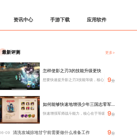
资讯中心
手游下载
应用软件
最新评测
更多>
怎样使影之刃3的技能升级更快
9
想要快速提升影之刃3技能等级，核心方式为精准分配技能点
分
如何能够快速地增强少年三国志零军师的战斗能力
9
快速增强军师战斗能力，核心在于等级与境界突破、计谋与太
分
9
清洗攻城掠地甘宁前需要做什么准备工作
06-09
分