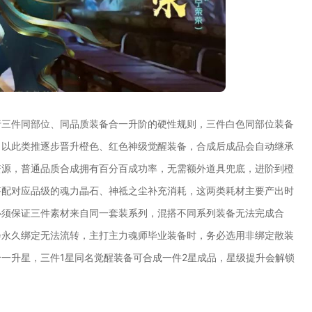
行三件同部位、同品质装备合一升阶的硬性规则，三件白色同部位装备
，以此类推逐步晋升橙色、红色神级觉醒装备，合成后成品会自动继承
资源，普通品质合成拥有百分百成功率，无需额外道具兜底，进阶到橙
搭配对应品级的魂力晶石、神祗之尘补充消耗，这两类耗材主要产出时
必须保证三件素材来自同一套装系列，混搭不同系列装备无法完成合
会永久绑定无法流转，主打主力魂师毕业装备时，务必选用非绑定散装
一升星，三件1星同名觉醒装备可合成一件2星成品，星级提升会解锁