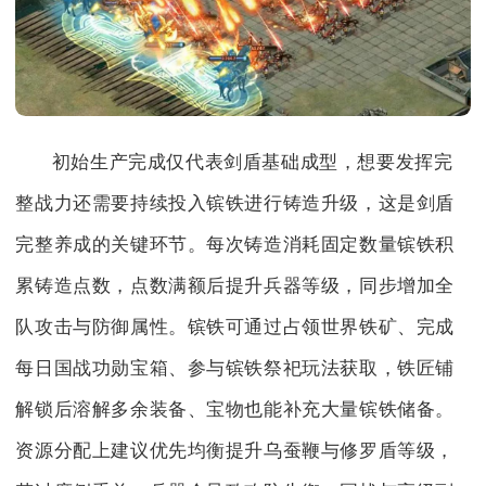
初始生产完成仅代表剑盾基础成型，想要发挥完
整战力还需要持续投入镔铁进行铸造升级，这是剑盾
完整养成的关键环节。每次铸造消耗固定数量镔铁积
累铸造点数，点数满额后提升兵器等级，同步增加全
队攻击与防御属性。镔铁可通过占领世界铁矿、完成
每日国战功勋宝箱、参与镔铁祭祀玩法获取，铁匠铺
解锁后溶解多余装备、宝物也能补充大量镔铁储备。
资源分配上建议优先均衡提升乌蚕鞭与修罗盾等级，