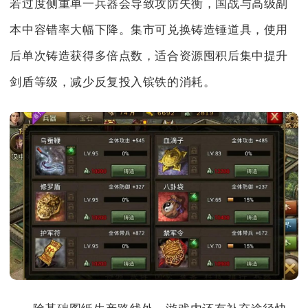
若过度侧重单一兵器会导致攻防失衡，国战与高级副
本中容错率大幅下降。集市可兑换铸造锤道具，使用
后单次铸造获得多倍点数，适合资源囤积后集中提升
剑盾等级，减少反复投入镔铁的消耗。