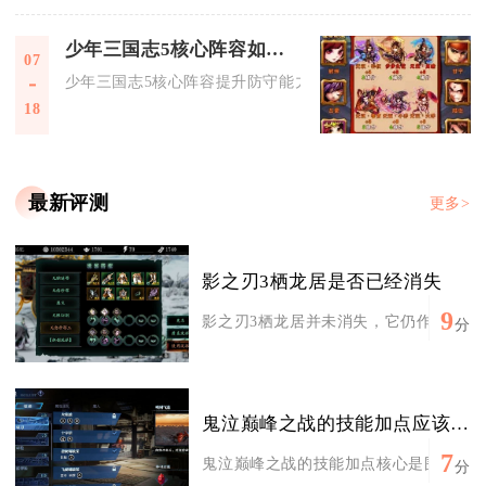
少年三国志5核心阵容如何提高防守能力
07
少年三国志5核心阵容提升防守能力，核心在于武将防御向养成
18
最新评测
更多>
影之刃3栖龙居是否已经消失
9
影之刃3栖龙居并未消失，它仍作为高难度
分
鬼泣巅峰之战的技能加点应该怎样考虑角色特点
7
鬼泣巅峰之战的技能加点核心是围绕角色定
分