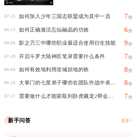
7
如何加入少年三国志联盟成为其中一员
07-23
分
6
如何正确激活忘仙融晶的功效
06-13
分
9
影之刃三中哪些职业最适合使用衍生技能
08-06
分
7
开启斗罗大陆神匠笔录需要什么条件
07-28
分
8
如何有效地利用攻城掠地的铁
06-04
分
8
大掌门的七星弟子哪些在团队作战中表现突出
06-16
分
7
需要做什么才能获取到卧虎藏龙2帮会资金
07-17
分
新手问答
更多>