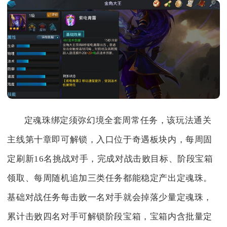
定魂珠绑定须弥幻境全套周常任务，该玩法通关
主线第十章即可解锁，入口位于奇遇板块内，每周固
定刷新16名挑战对手，完成对战击败目标、阶段宝箱
领取、每周随机追加三类任务都能稳定产出定魂珠。
基础对战任务每击败一名对手就会掉落少量定魂珠，
累计击败四名对手可解锁阶段宝箱，宝箱内含批量定