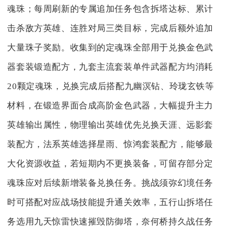
魂珠；每周刷新的专属追加任务包含拆塔达标、累计
击杀敌方英雄、连胜对局三类目标，完成后额外追加
大量珠子奖励。收集到的定魂珠全部用于兑换金色武
器套装锻造配方，九套主流套装单件武器配方均消耗
20颗定魂珠，兑换完成后搭配九幽溟钻、玲珑玄铁等
材料，在锻造界面合成高阶金色武器，大幅提升主力
英雄输出属性，物理输出英雄优先兑换天涯、远影套
装配方，法系英雄选择星雨、惊鸿套装配方，能够最
大化资源收益，若短期内不更换装备，可留存部分定
魂珠应对后续新增装备兑换任务。挑战须弥幻境任务
时可搭配对应战场技能提升通关效率，五行山拆塔任
务选用九天惊雷快速摧毁防御塔，奈何桥持久战任务