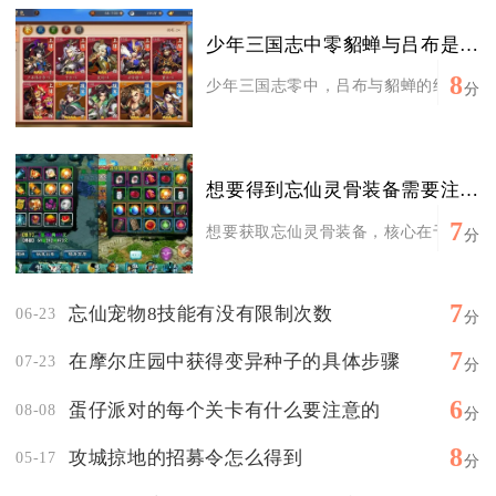
少年三国志中零貂蝉与吕布是如何结缘的
8
少年三国志零中，吕布与貂蝉的结缘核心是
分
想要得到忘仙灵骨装备需要注意什么
7
想要获取忘仙灵骨装备，核心在于选对获取
分
7
忘仙宠物8技能有没有限制次数
06-23
分
7
在摩尔庄园中获得变异种子的具体步骤
07-23
分
6
蛋仔派对的每个关卡有什么要注意的
08-08
分
8
攻城掠地的招募令怎么得到
05-17
分