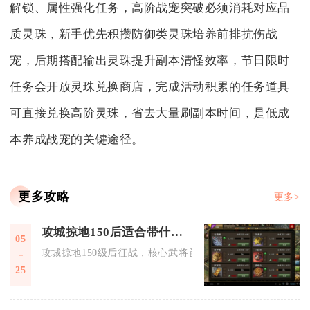
解锁、属性强化任务，高阶战宠突破必须消耗对应品
质灵珠，新手优先积攒防御类灵珠培养前排抗伤战
宠，后期搭配输出灵珠提升副本清怪效率，节日限时
任务会开放灵珠兑换商店，完成活动积累的任务道具
可直接兑换高阶灵珠，省去大量刷副本时间，是低成
本养成战宠的关键途径。
更多攻略
更多>
攻城掠地150后适合带什么武将征战
05
攻城掠地150级后征战，核心武将首选觉醒关羽、赵云、陆逊、
25