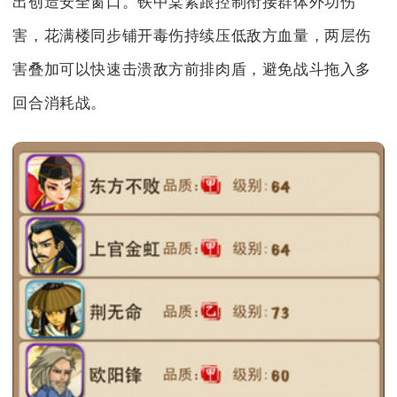
出创造安全窗口。铁中棠紧跟控制衔接群体外功伤
害，花满楼同步铺开毒伤持续压低敌方血量，两层伤
害叠加可以快速击溃敌方前排肉盾，避免战斗拖入多
回合消耗战。