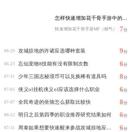
怎样快速增加花千骨手游中的mp
7
快速增加花千骨手游MP（精气）核心是堆
分
9
攻城掠地的许诸应选哪种套装
06-29
分
6
忘仙宠物8技能有没有限制次数
06-23
分
8
少年三国志秘境币可以兑换稀有道具吗
07-31
分
6
侠义ol挂机侠义ol应该选择什么职业
07-05
分
8
全民奇迹的坐骑怎么获取比较快
07-07
分
6
明日之后第四季的职业推荐研究结果如何
06-22
分
6
周泰如果想要快速醒来参战攻城掠地应该怎样做才有效
07-31
分