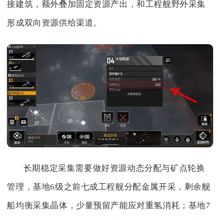
接建筑，额外叠加固定资源产出，和工程舰野外采集
形成双向资源供给渠道。
长期稳定采集需要做好资源动态分配与矿点轮换
管理，基地6级之前七成工程舰分配金属开采，剩余舰
船均衡采集晶体，少量预留产能应对重氢消耗；基地7