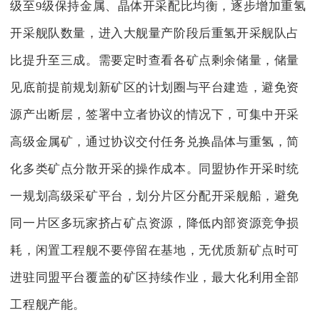
级至9级保持金属、晶体开采配比均衡，逐步增加重氢
开采舰队数量，进入大舰量产阶段后重氢开采舰队占
比提升至三成。需要定时查看各矿点剩余储量，储量
见底前提前规划新矿区的计划圈与平台建造，避免资
源产出断层，签署中立者协议的情况下，可集中开采
高级金属矿，通过协议交付任务兑换晶体与重氢，简
化多类矿点分散开采的操作成本。同盟协作开采时统
一规划高级采矿平台，划分片区分配开采舰船，避免
同一片区多玩家挤占矿点资源，降低内部资源竞争损
耗，闲置工程舰不要停留在基地，无优质新矿点时可
进驻同盟平台覆盖的矿区持续作业，最大化利用全部
工程舰产能。