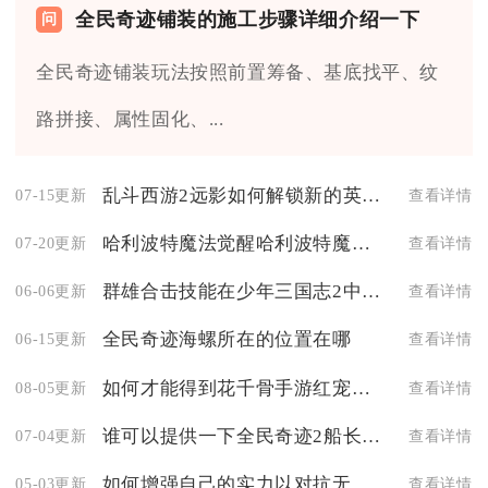
全民奇迹铺装的施工步骤详细介绍一下
全民奇迹铺装玩法按照前置筹备、基底找平、纹
路拼接、属性固化、...
乱斗西游2远影如何解锁新的英雄角色
07-15更新
查看详情
哈利波特魔法觉醒哈利波特魔法小精灵卡组是否适合新手
07-20更新
查看详情
群雄合击技能在少年三国志2中如何使用
06-06更新
查看详情
全民奇迹海螺所在的位置在哪
06-15更新
查看详情
如何才能得到花千骨手游红宠仙尊白子画
08-05更新
查看详情
谁可以提供一下全民奇迹2船长任务攻略的链接
07-04更新
查看详情
如何增强自己的实力以对抗无尽的拉格朗日6级怪
05-03更新
查看详情