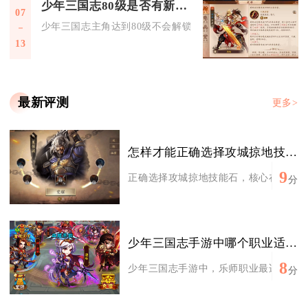
少年三国志80级是否有新地图开放
07
少年三国志主角达到80级不会解锁主线征战大地图，但会开放混
13
最新评测
更多>
怎样才能正确选择攻城掠地技能石
9
正确选择攻城掠地技能石，核心在于依据武
分
少年三国志手游中哪个职业适合喜欢辅助的玩家
8
少年三国志手游中，乐师职业最适合喜欢辅
分