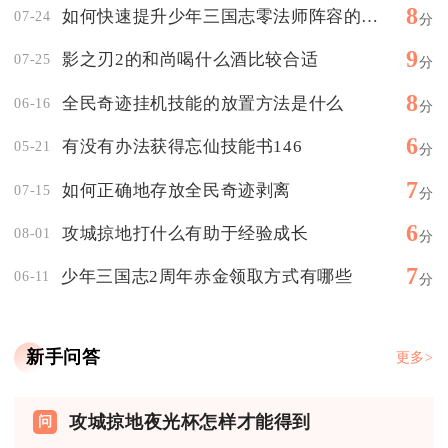
8
如何快速提升少年三国志零法师阵容的等级
07-24
分
9
影之刃2的和尚喝什么酒比较合适
07-25
分
8
全民奇迹挂机技能的放置方法是什么
06-16
分
6
有没有办法获得忘仙技能书146
05-21
分
7
如何正确地存放全民奇迹剥离
07-15
分
6
攻城掠地打什么有助于经验成长
08-01
分
7
少年三国志2周年赤金领取方式有哪些
06-11
分
新手问答
更多>
攻城掠地夜光杯怎样才能得到