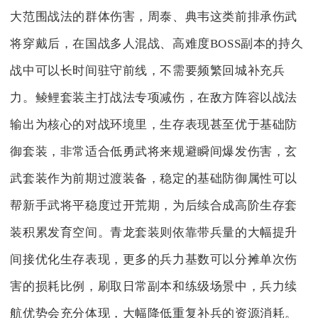
大范围战法的群体伤害，周泰、典韦这类前排承伤武
将穿戴后，在国战多人混战、高难度BOSS副本的持久
战中可以长时间驻守前线，不需要频繁回城补充兵
力。鲮鲤套装主打战法专项减伤，在敌方阵容以战法
输出为核心的对战环境里，生存表现甚至优于基础防
御套装，非常适合低勇武将来规避瞬间爆发伤害，玄
武套装作为前期过渡装备，稳定的基础防御属性可以
帮新手武将平稳度过开荒期，为后续合成高阶生存套
装积累发育空间。青龙套装则依靠带兵量的大幅提升
间接优化生存表现，更多的兵力基数可以分摊单次伤
害的损耗比例，刷取日常副本和练级场景中，兵力续
航优势会充分体现，大幅降低重复补兵的资源消耗。