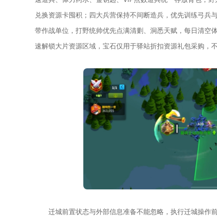
兑换资源卡囤积；四大兵营保持不间断造兵，优先训练弓兵与
带作战单位，打野统帅优先点满清剿、洞悉天赋，每日清空
速解锁大片资源区域，宝石仅用于驿站折扣资源礼包采购，
迁城前置状态与外部信息准备不能忽略，执行迁城操作