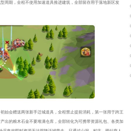
成型周期，全程不使用加速道具推进建筑，全部留存用于落地新区发
号初始会赠送两张新手迁城道具，全程禁止提前消耗，第一张用于跨王
时产出的粮木石金不要堆满仓库，全部转化为可携带资源礼包、各类加
野外采集的即时资源无法跟随迁城带走，只通过山洞、村庄、驿站商人