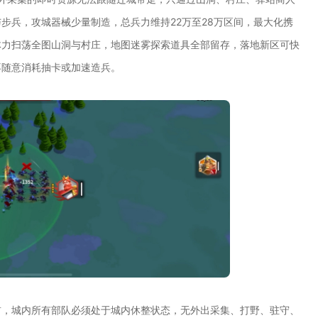
步兵，攻城器械少量制造，总兵力维持22万至28万区间，最大化携
体力扫荡全图山洞与村庄，地图迷雾探索道具全部留存，落地新区可快
不随意消耗抽卡或加速造兵。
前，城内所有部队必须处于城内休整状态，无外出采集、打野、驻守、