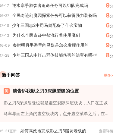
9
逆水寒手游饮者追命任务可以组队完成吗
06-17
分
8
全民奇迹幻魔园探索任务可以获得强力装备吗
06-27
分
6
少年三国志2中司马懿配备了什么宝物
07-18
分
6
为什么全民奇迹中都流行着使用魔剑
07-13
分
9
秦时明月手游里的灵媒是怎么发挥作用的
06-09
分
8
少年三国志中打击群体技能伤害的法宝有哪些
07-28
分
新手问答
更多>
请告诉我影之刃3深渊裂缝的位置
影之刃3深渊裂缝也就是虚空裂隙深层板块，入口在主城
马车界面左上角的虚空板块内，点开虚空菜单之后，在
页面左侧选择裂隙深层标...
如何高效地完成影之刃3赌坊老板的任务
05-31更新
查看详情