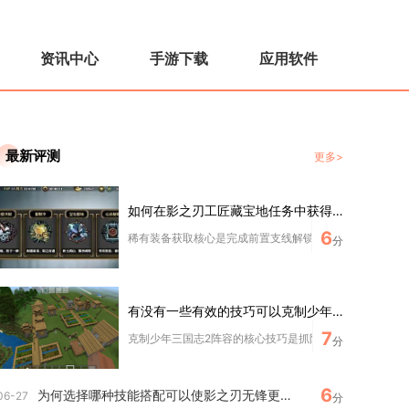
资讯中心
手游下载
应用软件
最新评测
更多>
如何在影之刃工匠藏宝地任务中获得稀有装备
6
稀有装备获取核心是完成前置支线解锁副本、分层高效刷取材
分
有没有一些有效的技巧可以克制少年三国志2的阵容
7
克制少年三国志2阵容的核心技巧是抓阵营克制、控怒气节奏
分
6
为何选择哪种技能搭配可以使影之刃无锋更强大
06-27
分