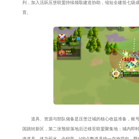
列，加入活跃压堡联盟持续领取建造协助，缩短全建筑七级
育。
道具、资源与部队储备是压堡迁城的核心收益准备，账
国跳转新区，第二张预留落地后迁移至联盟聚集地；城内即
速道具、体力药水、金钥匙、VIP点数道具统一存放背包，