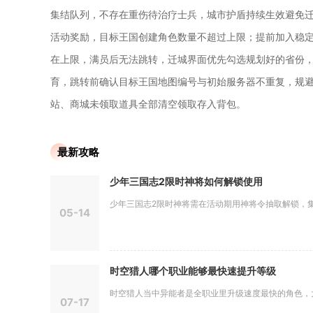
集结队列，不存在重伤待治疗士兵，城市护盾持续生效避免
活动奖励，目标王国创建角色数量不超过上限；提前加入稳
在上限，满员后无法跳转，迁城界面优先勾选规划好的省份
育，跳转前确认目标王国地图编号与初始服务器不重复，规
站、商城未领取道具全部清空领取存入背包。
最新攻略
少年三国志2限时神将如何解锁使用
少年三国志2限时神将需在活动期用神将令抽取解锁，集齐
05-14
时空猎人哪个职业能够最快速提升等级
时空猎人当中异能者是全职业里升级速度最快的角色，大范
07-17