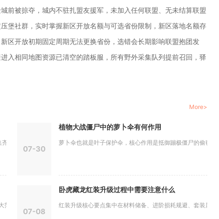
迁城前被掠夺，城内不驻扎盟友援军，未加入任何联盟、无未结算联盟
定压堡社群，实时掌握新区开放名额与可选省份限制，新区落地名额存
，新区开放初期固定周期无法更换省份，选错会长期影响联盟抱团发
避进入相同地图资源已清空的踏板服，所有野外采集队列提前召回，驿
More>
植物大战僵尸中的萝卜伞有何作用
碎片合成...
萝卜伞也就是叶子保护伞，核心作用是抵御蹦极僵尸的偷窃以及投
07-30
卧虎藏龙红装升级过程中需要注意什么
围的领域...
红装升级核心要点集中在材料储备、进阶损耗规避、套装属性维持
07-08