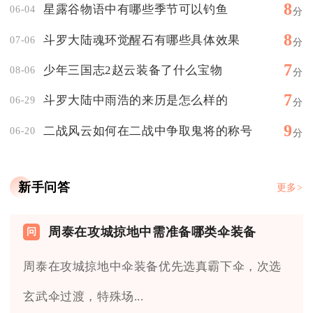
8
星露谷物语中有哪些季节可以钓鱼
06-04
分
8
斗罗大陆魂环觉醒石有哪些具体效果
07-06
分
7
少年三国志2赵云装备了什么宝物
08-06
分
7
斗罗大陆中雨浩的来历是怎么样的
06-29
分
9
二战风云如何在二战中争取鬼将的称号
06-20
分
新手问答
更多>
周泰在攻城掠地中需准备哪类伞装备
周泰在攻城掠地中伞装备优先选真霸下伞，次选
玄武伞过渡，特殊场...