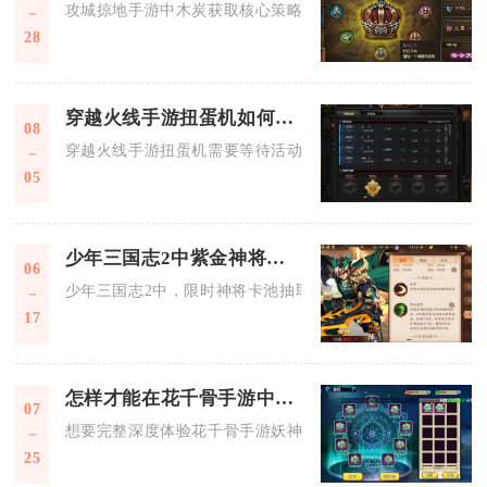
攻城掠地手游中木炭获取核心策略为：主城建筑稳定产出、野外
28
穿越火线手游扭蛋机如何开启获取
08
穿越火线手游扭蛋机需要等待活动限时开放，进入活动界面后消
05
少年三国志2中紫金神将的抽取概率是多少
06
少年三国志2中，限时神将卡池抽取完整紫金神将的概率约为0.2
17
怎样才能在花千骨手游中体验妖神现世
07
想要完整深度体验花千骨手游妖神现世玩法，核心前提是做好战
25