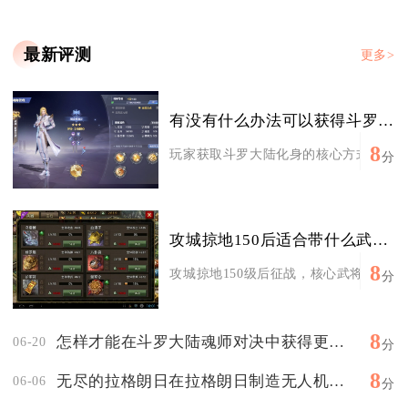
最新评测
更多>
有没有什么办法可以获得斗罗大陆的化身
8
玩家获取斗罗大陆化身的核心方式集中在主
分
攻城掠地150后适合带什么武将征战
8
攻城掠地150级后征战，核心武将首选觉醒
分
8
怎样才能在斗罗大陆魂师对决中获得更高的战力
06-20
分
8
无尽的拉格朗日在拉格朗日制造无人机的秘诀是什么
06-06
分