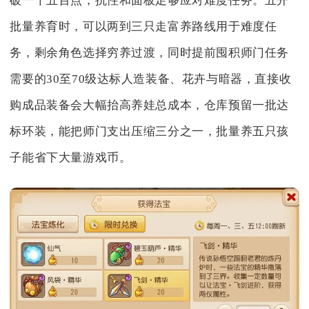
破一千五百点，抗性和面板足够应对难度任务。五开
批量养育时，可以两到三只走富养路线用于难度任
务，剩余角色选择穷养过渡，同时提前囤积师门任务
需要的30至70级达标人造装备、花卉与暗器，直接收
购成品装备会大幅抬高养娃总成本，仓库预留一批达
标环装，能把师门支出压缩三分之一，批量养五只孩
子能省下大量游戏币。