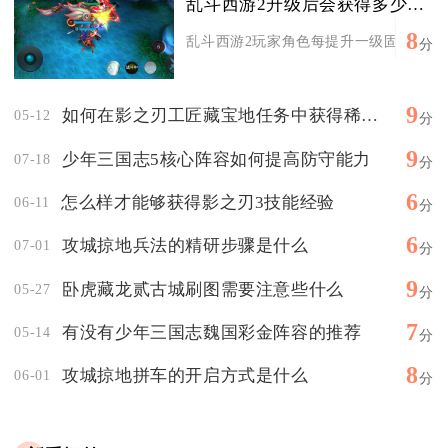
乱斗西游2升级后会获得多少额外体力
8
乱斗西游2玩家角色每提升一级固定获得10
分
9
如何在影之刃工匠藏宝地任务中获得稀有装备
05-12
分
9
少年三国志5核心阵容如何提高防守能力
07-18
分
6
怎么样才能够获得影之刃3技能经验
06-11
分
6
攻城掠地兵法的精研步骤是什么
07-01
分
9
卧虎藏龙贰古城刷图需要注意些什么
05-27
分
7
有没有少年三国志魏国彩金阵容的推荐
05-14
分
8
攻城掠地拼车的开启方式是什么
06-01
分