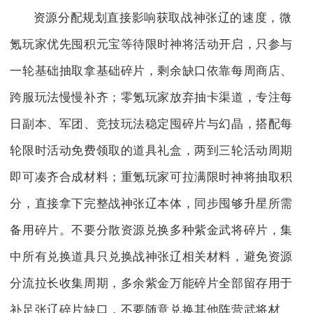
资源分配规划直接影响获取战神张辽的速度，微
氪玩家优先囤积元宝等待限时神将活动开启，只参与
一轮基础抽取拿基础碎片，剩余缺口依靠每周商店、
跨服玩法慢慢补齐；零氪玩家放弃抽卡渠道，专注每
日副本、军团、竞技玩法稳定囤碎片与幻晶，搭配每
轮限时活动免费领取的道具礼盒，两到三轮活动周期
即可凑齐合成材料；重氪玩家可拉满限时神将抽取积
分，直接拿下完整战神张辽本体，同步囤够升星所需
备用碎片。不要分散资源兑换多种紫金武将碎片，集
中所有兑换道具只兑换战神张辽相关材料，避免资源
分流拉长收集周期，多余紫金万能碎片全部留存用于
补足张辽碎片缺口，不要随意兑换其他阵营武将材