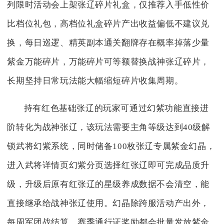
列限时活动会上架张辽碎片礼盒，仅推荐入手低性价
比档位礼包，高档位礼盒碎片产出收益偏低不建议兑
换，每日巡逻、精英副本通关翻牌存在概率掉落少量
紫金万能碎片，万能碎片可等额替换战神张辽碎片，
长期坚持日常玩法能大幅缩短碎片收集周期。
持有红色基础张辽的玩家可通过幻紫功能直接进
阶转化为战神张辽，该玩法需要主角等级达到40级解
锁武将幻紫系统，同时储备100枚张辽专属紫金幻晶，
进入武将详情页幻紫分页选择红张辽即可完成品质升
级，升级后原有红张辽的星级养成数据不会清空，能
直接继承给战神张辽使用。幻晶除跨服活动产出外，
每周军团战结算、赛季通行证奖励都会批量发放紫金