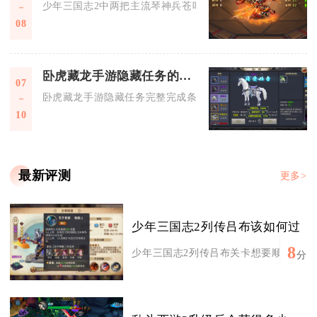
少年三国志2中两把主流琴神兵苍叶绿绮琴与枯桐焦尾琴需根据
08
卧虎藏龙手游隐藏任务的完成条件是什么
07
卧虎藏龙手游隐藏任务完整完成条件分为五大核心维度，分别是
10
最新评测
更多>
少年三国志2列传吕布该如何过
8
少年三国志2列传吕布关卡想要顺利通关，
分