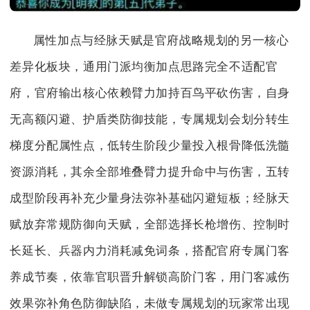
属性加点与经脉天赋是官府战略规划的另一核心
差异化板块，通用门派均衡加点思路完全不适配官
府，官府输出核心依赖臂力加持百鸟平砍伤害，自身
无高额闪避、护盾类防御技能，专属规划会划分转生
梯度分配属性点，低转生阶段少量投入根骨降低洗髓
资源消耗，其余全部堆叠臂力提升命中与伤害，五转
成型阶段再补充少量身法弥补基础闪避短板；经脉天
赋放弃常规防御向天赋，全部选择长枪增伤、控制时
长延长、兵器内力消耗减免词条，搭配官府专属门客
养成节奏，依靠官职晋升解锁高阶门客，用门客减伤
效果弥补角色防御缺陷，未做专属规划的玩家常出现