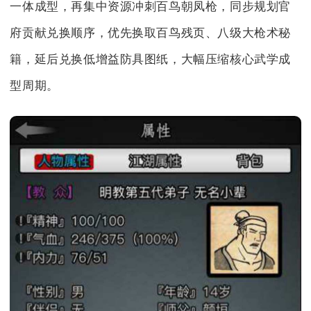
一体成型，再集中资源冲刺百鸟朝凤枪，同步规划官
府贡献兑换顺序，优先换取百鸟残页、八级大枪术秘
籍，延后兑换低增益防具图纸，大幅压缩核心武学成
型周期。