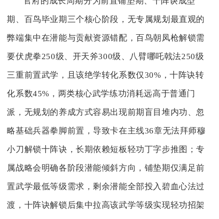
官府的成长周期分为前置铺垫期、十阵诀成型
期、百鸟毕业期三个核心阶段，无专属规划最直观的
弊端集中在潜能与贡献资源错配，百鸟朝凤枪解锁需
要伏虎拳250级、开天斧300级、八臂哪吒戟法250级
三重前置武学，且该绝学转化系数仅30%，十阵诀转
化系数45%，两类核心武学练功消耗远高于普通门
派，无规划的养成方式容易出现前期盲目堆内功、忽
略基础兵器拳脚前置，导致卡在主线36章无法拜师穆
小刀解锁十阵诀，长期依赖短板轻功丁字步推图；专
属战略会明确各阶段潜能倾斜方向，铺垫期仅满足前
置武学最低等级需求，剩余潜能全部投入碧血心法过
渡，十阵诀解锁后集中拉高该武学等级实现轻功招架