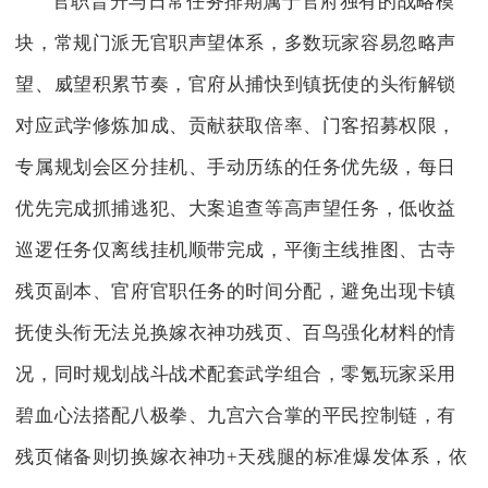
官职晋升与日常任务排期属于官府独有的战略模
块，常规门派无官职声望体系，多数玩家容易忽略声
望、威望积累节奏，官府从捕快到镇抚使的头衔解锁
对应武学修炼加成、贡献获取倍率、门客招募权限，
专属规划会区分挂机、手动历练的任务优先级，每日
优先完成抓捕逃犯、大案追查等高声望任务，低收益
巡逻任务仅离线挂机顺带完成，平衡主线推图、古寺
残页副本、官府官职任务的时间分配，避免出现卡镇
抚使头衔无法兑换嫁衣神功残页、百鸟强化材料的情
况，同时规划战斗战术配套武学组合，零氪玩家采用
碧血心法搭配八极拳、九宫六合掌的平民控制链，有
残页储备则切换嫁衣神功+天残腿的标准爆发体系，依