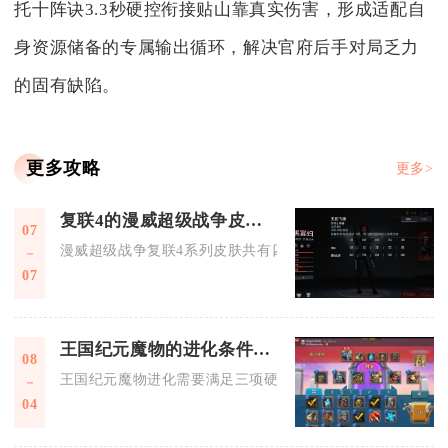
托十阵诀3.3秒硬控衔接贴山靠真实伤害，形成适配自
身资源储备的专属输出循环，解决官府后手对局乏力
的固有缺陷。
更多攻略
更多>
复联4的漫威超级战争皮肤可怎么获得
07
漫威超级战争复联4系列皮肤共有四种稳定获取渠道，分别是限
07
王国纪元魔物的进化条件是什么
08
王国纪元魔物进化需要满足三项硬性基础门槛：对应阶段等级上
04