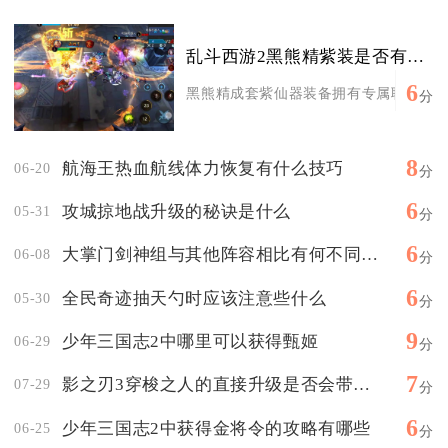
乱斗西游2黑熊精紫装是否有特殊效果
6
黑熊精成套紫仙器装备拥有专属联动特殊效
分
8
航海王热血航线体力恢复有什么技巧
06-20
分
6
攻城掠地战升级的秘诀是什么
05-31
分
6
大掌门剑神组与其他阵容相比有何不同之处
06-08
分
6
全民奇迹抽天勺时应该注意些什么
05-30
分
9
少年三国志2中哪里可以获得甄姬
06-29
分
7
影之刃3穿梭之人的直接升级是否会带来哪些好处
07-29
分
6
少年三国志2中获得金将令的攻略有哪些
06-25
分