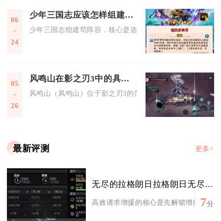
少年三国志应该怎样组建苟阵容
06
少年三国志组建苟阵容，核心是选魏国续航减怒体系，以荀彧、
24
风鸣山在影之刃3中的具体位置
05
风鸣山（凤鸣山）位于影之刃3的茫茫大漠地图中，是该区域的
26
最新评测
更多>
无尽的拉格朗日拉格朗日无尽之地如何有效地请求增援支持
7
高效请求增援的核心是先解锁增援指挥中心
分