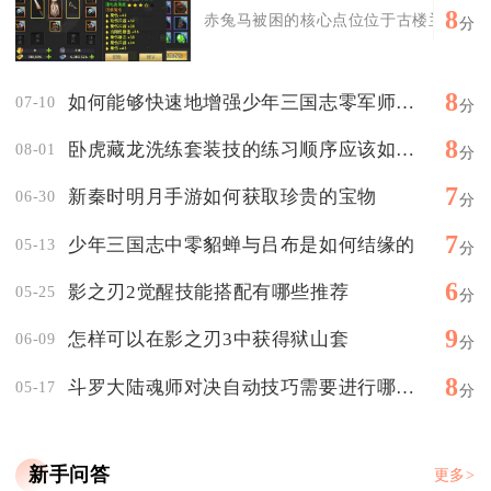
8
赤兔马被困的核心点位位于古楼兰地图内楼
分
8
如何能够快速地增强少年三国志零军师的战斗能力
07-10
分
8
卧虎藏龙洗练套装技的练习顺序应该如何安排
08-01
分
7
新秦时明月手游如何获取珍贵的宝物
06-30
分
7
少年三国志中零貂蝉与吕布是如何结缘的
05-13
分
6
影之刃2觉醒技能搭配有哪些推荐
05-25
分
9
怎样可以在影之刃3中获得狱山套
06-09
分
8
斗罗大陆魂师对决自动技巧需要进行哪些实战练习
05-17
分
新手问答
更多>