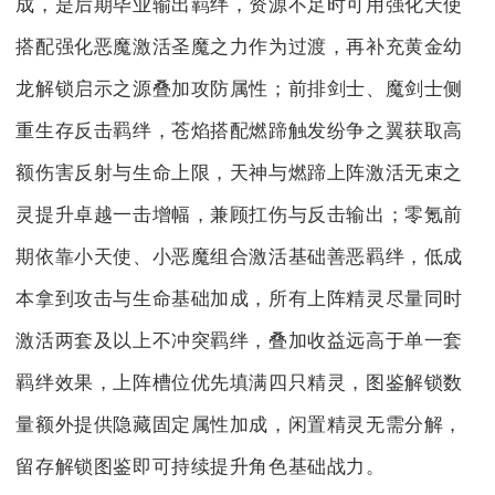
成，是后期毕业输出羁绊，资源不足时可用强化天使
搭配强化恶魔激活圣魔之力作为过渡，再补充黄金幼
龙解锁启示之源叠加攻防属性；前排剑士、魔剑士侧
重生存反击羁绊，苍焰搭配燃蹄触发纷争之翼获取高
额伤害反射与生命上限，天神与燃蹄上阵激活无束之
灵提升卓越一击增幅，兼顾扛伤与反击输出；零氪前
期依靠小天使、小恶魔组合激活基础善恶羁绊，低成
本拿到攻击与生命基础加成，所有上阵精灵尽量同时
激活两套及以上不冲突羁绊，叠加收益远高于单一套
羁绊效果，上阵槽位优先填满四只精灵，图鉴解锁数
量额外提供隐藏固定属性加成，闲置精灵无需分解，
留存解锁图鉴即可持续提升角色基础战力。