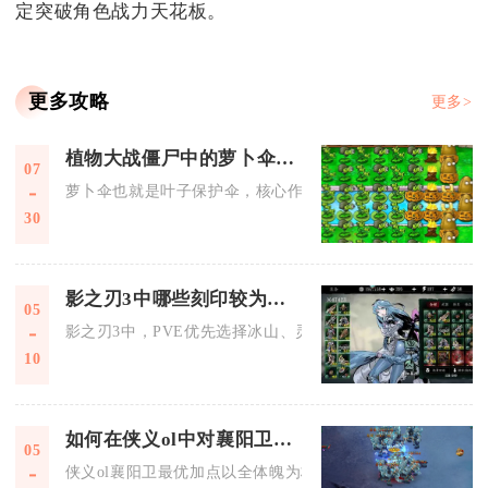
定突破角色战力天花板。
更多攻略
更多>
植物大战僵尸中的萝卜伞有何作用
07
萝卜伞也就是叶子保护伞，核心作用是抵御蹦极僵尸的偷窃以及
30
影之刃3中哪些刻印较为适合
05
影之刃3中，PVE优先选择冰山、灵燕飞舞、韦陀伏魔、五圣祝
10
如何在侠义ol中对襄阳卫进行加点和选择技能以达到最佳效果
05
侠义ol襄阳卫最优加点以全体魄为核心、后期适度洗点补命中重