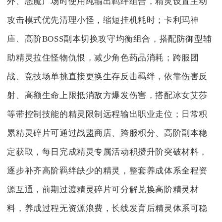
外、恶魔广场时使用纯输出羁绊组合，精灵设置主动
攻击模式优先清理小怪，缩短挂机耗时；卡利玛神
庙、高阶BOSS副本切换攻守均衡组合，搭配防御型辅
助精灵拉住怪物仇恨，减少角色药品消耗；跨服团
战、竞技场单挑直接更换生存反击羁绊，依靠伤害反
射、高额生命上限抵消敌方爆发伤害，搭配冰女艾莎
等带控制技能的精灵限制远程输出职业走位；日常积
累精灵碎片可通过战盟商店、跨服积分、高阶副本稳
定获取，每日完成精灵专属活动积攒升阶突破材料，
逐步补齐高阶羁绊缺少的精灵，整套养成体系全程资
源互通，前期过渡精灵碎片可分解兑换高阶精灵材
料，养成过程无资源浪费，长线发育后精灵体系可稳