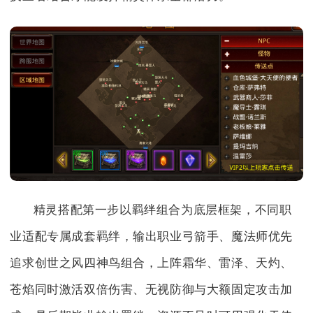
精灵搭配第一步以羁绊组合为底层框架，不同职
业适配专属成套羁绊，输出职业弓箭手、魔法师优先
追求创世之风四神鸟组合，上阵霜华、雷泽、天灼、
苍焰同时激活双倍伤害、无视防御与大额固定攻击加