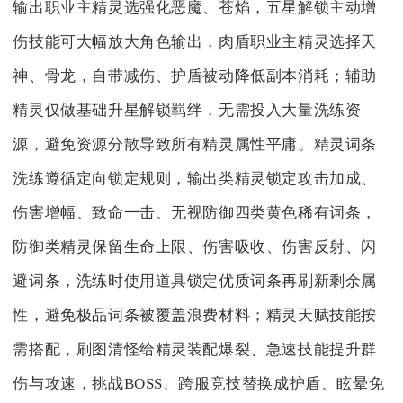
输出职业主精灵选强化恶魔、苍焰，五星解锁主动增
伤技能可大幅放大角色输出，肉盾职业主精灵选择天
神、骨龙，自带减伤、护盾被动降低副本消耗；辅助
精灵仅做基础升星解锁羁绊，无需投入大量洗练资
源，避免资源分散导致所有精灵属性平庸。精灵词条
洗练遵循定向锁定规则，输出类精灵锁定攻击加成、
伤害增幅、致命一击、无视防御四类黄色稀有词条，
防御类精灵保留生命上限、伤害吸收、伤害反射、闪
避词条，洗练时使用道具锁定优质词条再刷新剩余属
性，避免极品词条被覆盖浪费材料；精灵天赋技能按
需搭配，刷图清怪给精灵装配爆裂、急速技能提升群
伤与攻速，挑战BOSS、跨服竞技替换成护盾、眩晕免