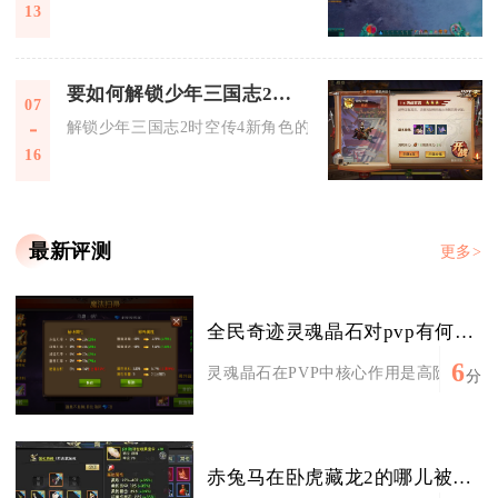
13
要如何解锁少年三国志2时空传4的新角色
07
解锁少年三国志2时空传4新角色的完整流程为完美通关冲霄紫气
16
最新评测
更多>
全民奇迹灵魂晶石对pvp有何帮助
6
灵魂晶石在PVP中核心作用是高阶强化保底
分
赤兔马在卧虎藏龙2的哪儿被困住